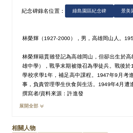
紀念碑錄名位置：
綠島園區紀念碑
景美
林榮輝（1927-2000），男，高雄岡山人。
林榮輝籍貫雖登記為高雄岡山，但卻出生於高
雄中學），戰爭末期被徵召為學徒兵。戰後於
學校求學1年，補足高中課程。1947年9
事，負責管理學生伙食與生活。1949年4月
撰寫者/資料來源：許進發
「學生工作委員會」在1947年8月成立，工
展開全部
也於5月29日在師範學院學生宿舍被刑警總
相關人物
根據保密局偵訊筆錄顯示，林榮輝在1948