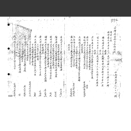
史料
Historical Materials