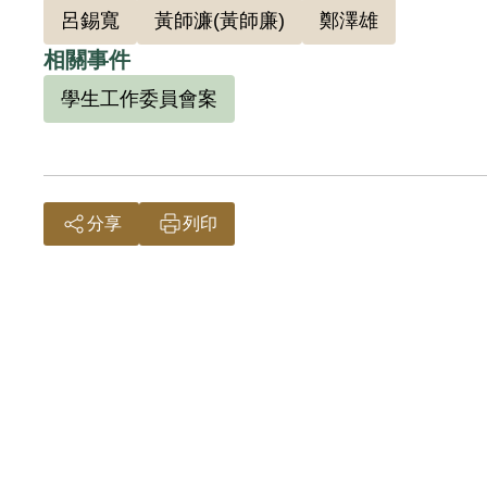
呂錫寬
黃師濂(黃師廉)
鄭澤雄
範學院英語系學生）兩人編成一個小組，鄭澤
由張金丙領導。
相關事件
學生工作委員會案
據臺灣省保安司令部軍法處（39）安潔字第23
軍法處宣判以「參加叛亂之組織」之名義，判
出任伙食委員，並勤念英文。1962年5月3
分享
列印
警備總司令部職業訓導第三總隊勞動教育場所
1964年1月21日（一說1月23日）開釋出獄。
出獄後最初在金原行銷售電視機，由於老闆捲
職，在1984年退職，轉任顧問，而在199
刑12年」的記錄，遭受阻礙。
1999年4月由其妻林劉碧柳與女兒林芝菁向補