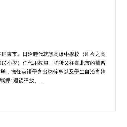
在屏東市。日治時代就讀高雄中學校（即今之高
國民小學）任代用教員。稍後又往臺北市的補習
推舉，擔任英語學會出納幹事以及學生自治會幹
問羈押1週後釋放。
被捕後，組織成員及關係者陸續遭到逮捕，林榮輝
守所。
圍組織「愛國青年會」，與鄭澤雄、張金丙（師