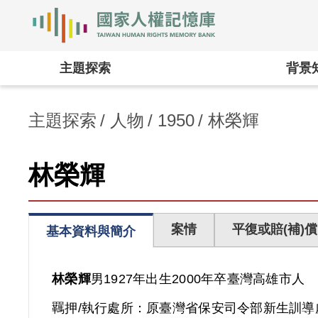
國家人權記憶庫
:::
主題探索
背景
主題探索
人物
1950
林榮輝
林榮輝
案情
平復或賠(補)償
基本資料與簡介
林榮輝
男
1927年出生
2000年卒
臺灣
高雄市人
羈押/執行處所：
原臺灣省保安司令部新生訓導