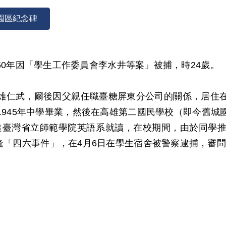
園區紀念碑
1950年因「學生工作委員會李水井等案」被捕，時24歲。
雄仁武，爾後因父親任職臺糖屏東分公司的關係，居住
1945年中學畢業，然後在高雄第二國民學校（即今舊城
月考進臺灣省立師範學院英語系就讀，在校期間，由於同學
遭逢「四六事件」，在4月6日在學生宿舍被警察逮捕，審
作對象為臺灣大專院校的學生。1950年5月學委會幹部
隊逮捕，後送保密局偵訊，偵訊後移送保安司令部軍法處看
年12月由鄭澤雄（師範學院英語專修科學生）介紹加入外