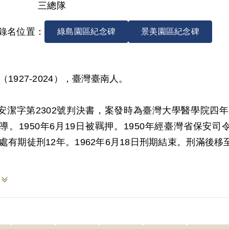
三總隊
錄名位置：
綠島園區紀念碑
景美園區紀念碑
（1927-2024），臺灣臺南人。
9)安潔字第2302號判決書，案發時為臺灣大學醫學院
導。1950年6月19日被羈押。1950年經臺灣省保
處有期徒刑12年。1962年6月18日刑期結束。刑滿
999年5月向補償基金會提出申請，2000年9月經第1
認定其與謝培元、黃玉坤、葉傳樺、王乃信、陳清度、
林慧哲、邱媽寅等14人參加叛亂組織之依據，僅有同
決對該組織之性質及內容並未再予調查，故認本案非有