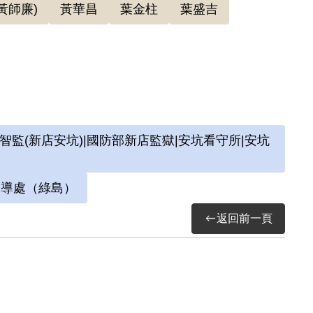
黃師廉)
黃華昌
葉金柱
葉盛吉
(新店安坑)|國防部新店監獄|安坑看守所|安坑
訓導處（綠島）
返回前一頁