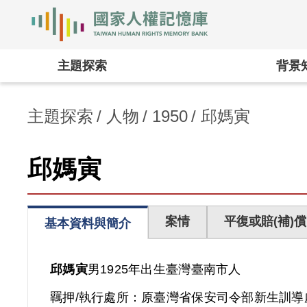
國家人權記憶庫
:::
主題探索
背景
主題探索
人物
1950
邱媽寅
邱媽寅
案情
平復或賠(補)償
基本資料與簡介
邱媽寅
男
1925年出生
臺灣
臺南市人
羈押/執行處所：
原臺灣省保安司令部新生訓導