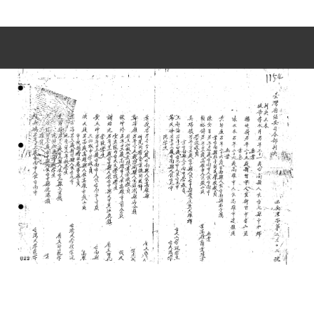
史料
Historical Materials