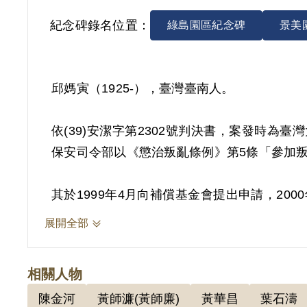
紀念碑錄名位置：
綠島園區紀念碑
景美
邱媽寅（1925-），臺灣臺南人。
依(39)安潔字第2302號判決書，案發時為
保安司令部以《懲治叛亂條例》第5條「參加叛亂
其於1999年4月向補償基金會提出申請，2
僅有同案被告間之供證相符，此外別無其他具
展開全部
2018年10月經促轉會公告撤銷判決處分。
相關人物
陳金河
黃師濂(黃師廉)
黃華昌
葉石濤