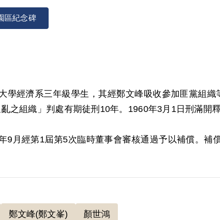
園區紀念碑
臺灣大學經濟系三年級學生，其經鄭文峰吸收參加匪黨組織等情
之組織」判處有期徒刑10年。1960年3月1日刑滿開
000年9月經第1屆第5次臨時董事會審核通過予以補償。
體事證，且就組織之性質及內容並未再予調查，故認非
鄭文峰(鄭文峯)
顏世鴻