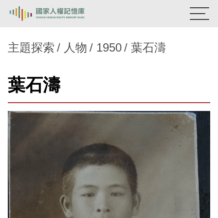
:::
國家人權記憶庫
主題探索
人物
1950
葉石濤
熱門關鍵字：
陳孟和
李舜治
鹿窟事件
安康接待室
葉石濤
新生訓導處
蛋殼畫
送物單
主題探索
背景知識
關於我們
意見信箱