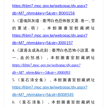
然此極具爭議：一、黃陳皆未吸收葉，葉
https://libm7.moc.gov.tw/webopac/dy.aspx?
亦不知其為「匪」；二、案情發生在1948
db=M7_nhrm&key=5&str= B000156
年以前，而《檢例》公布於1950年，以此
3.
《靈魂與灰燼 : 臺灣白色恐怖散文選. 卷一, 雪
究責，顯係溯及既往。國防部為此明定解
的重述.萌》，本館圖書室館藏網址
釋，嗣後有第二點情形者，仍按「知匪不
https://libm7.moc.gov.tw/webopac/dy.aspx?
報」治罪。
db=M7_nhrm&key=5&str=J000157
4.
《讓過去成為此刻 : 臺灣白色恐怖小說選. 卷
1954年，當局允許一些刑期較少的政治犯
一, 血的預感》，本館圖書室館藏網址
假釋。9月，葉獲准假釋，自新店軍監出
https://libm7.moc.gov.tw/webopac/dy.aspx?
獄，計服刑2年11個月。後長期擔任小學教
db=M7_nhrm&key=5&str=J000093
職，期間因坐牢陰影，封筆12年，直至
5.
《葉石濤全集》，本館圖書室館藏網址
1965年復出文壇，此後筆耕不輟，長於小
https://libm7.moc.gov.tw/webopac/dy.aspx?
說創作與日文書譯作，並於1980年出版
db=M7_nhrm&key=5&str=B008545
《臺灣文學史綱》。包括小說集《紅鞋
6.
《葉石濤集》，本館圖書室館藏網址
子》（1989，獲該年金鼎獎）、《臺灣男