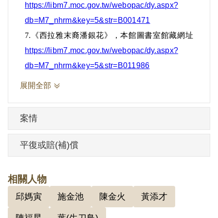
https://libm7.moc.gov.tw/webopac/dy.aspx?
子簡阿淘》（1990）和回憶錄《一個臺灣
db=M7_nhrm&key=5&str=B001471
老朽作家的五○年代》（1991）等，都是對
7.
《西拉雅末裔潘銀花》，本館圖書室館藏網址
白色恐怖經驗的書寫。2000年獲行政院文
https://libm7.moc.gov.tw/webopac/dy.aspx?
化獎，2001年獲國家文藝獎，2004年獲聘
db=M7_nhrm&key=5&str=B011986
國策顧問，2008年病逝，享年83歲。
展開全部
1999年本人向補償基金會申請補償，2000
年2月21日經第一屆第十二次董事會議通過
案情
予以補償。2018年12月7日經促轉會公告撤
銷判決處分。
平復或賠(補)償
相關人物
邱媽寅
施金池
陳金火
黃添才