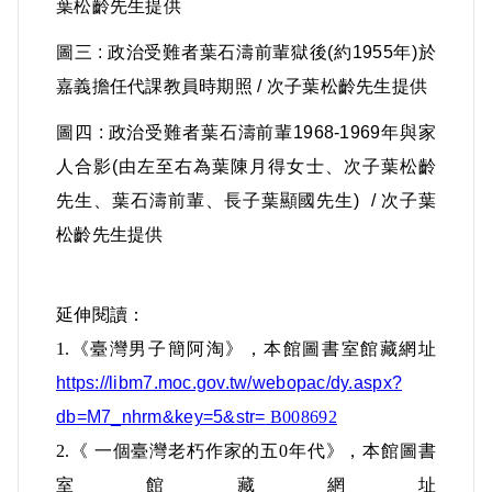
葉松齡先生提供
又透過其介紹，認識新豐中學校長陳福星
（化名林先生）。當時葉已發表過多篇小
圖三 : 政治受難者葉石濤前輩獄後(約1955年)於
說，二二八之初，陳囑其號召文藝青年響
嘉義擔任代課教員時期照 / 次子葉松齡先生提供
應，葉遂與好友邱媽寅、邱奎璧、陳金火
圖四 : 政治受難者葉石濤前輩1968-1969年與家
等分頭張貼傳單，此後未再與陳聯絡。
人合影(由左至右為葉陳月得女士、次子葉松齡
1951年黃添才案發，擴大逮捕38人，葉被
先生、葉石濤前輩、長子葉顯國先生) / 次子葉
黃供出而牽連入獄。
松齡先生提供
1953年，保安司令部軍法處原審以「聆聽
延伸閱讀：
反動宣傳」或「閱讀左傾書籍」為由
1.
《臺灣男子簡阿淘》，本館圖書室館藏網址
（42）審3字第57號裁定葉等16人交付感
https://libm7.moc.gov.tw/webopac/dy.aspx?
化；惟國防部認為葉有觸犯《檢肅匪諜條
db=M7_nhrm&key=5&str=
B008692
例》「知匪不報」之嫌，要求續行偵查。
2.
《 一個臺灣老朽作家的五0年代》，本館圖書
軍法處乃以該罪名將其改判有期徒刑5年。
室館藏網址