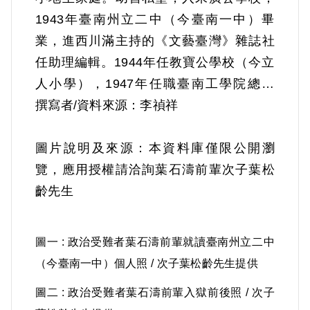
1943年臺南州立二中（今臺南一中）畢
業，進西川滿主持的《文藝臺灣》雜誌社
任助理編輯。1944年任教寶公學校（今立
人小學），1947年任職臺南工學院總務
處，1949年任教永福國校；1951年9月因
撰寫者/資料來源：李禎祥
「黃添才等案」被臺南刑警隊逮捕，時年
27歲。
圖片說明及來源：本資料庫僅限公開瀏
覽，應用授權請洽詢葉石濤前輩次子葉松
根據官方資料，葉石濤涉案之緣由，係因
齡先生
1946年曾經同事施金池介紹，認識了南二
中學長黃添才；時葉石濤因勤學漢文，而
圖一 : 政治受難者葉石濤前輩就讀臺南州立二中
與嫻熟漢文的黃交往，並向其購買《文
（今臺南一中）個人照 / 次子葉松齡先生提供
萃》、《群眾》、《貧乏物語》、《論聯
圖二 : 政治受難者葉石濤前輩入獄前後照 / 次子
合政府》、《新民主主義》等左翼書刊；