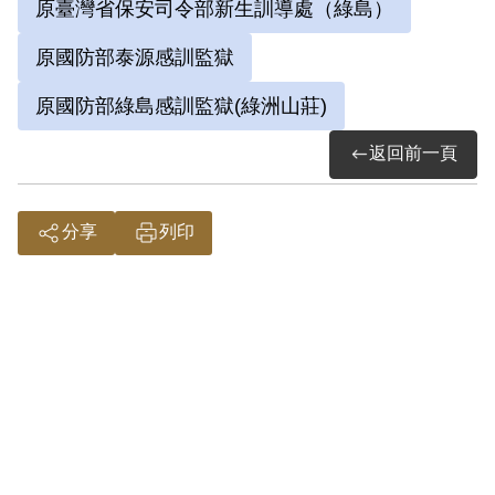
其於1999年4月向補償基金會提出申請，其
原臺灣省保安司令部新生訓導處（綠島）
於補償期間逝世，其家屬於2000年7月、8
原國防部泰源感訓監獄
月向補償基金會提出申請，2000年12月經
原國防部綠島感訓監獄(綠洲山莊)
第1屆第10次臨時董事會審核通過予以補
償。補償理由為原判決認定其意圖以非法
返回前一頁
之方法顛覆政府，係以其之自白及同案被
告互證為依據，惟其吸收徐硯田、羅紹青
分享
列印
在其家中開會，閱讀反動書刊，討論分配
土地等情，難認已達意圖以非法之方法顛
覆政府而著手實行之階段，故認本案非有
實據。
2018年10月經促轉會公告撤銷判決處分。