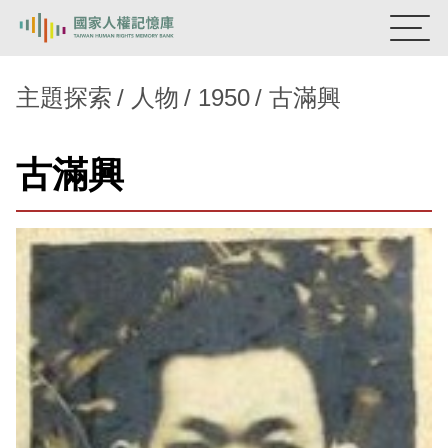
:::
國家人權記憶庫
主題探索
人物
1950
古滿興
熱門關鍵字：
陳孟和
李舜治
鹿窟事件
安康接待室
古滿興
新生訓導處
蛋殼畫
送物單
主題探索
背景知識
關於我們
意見信箱