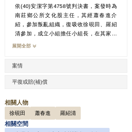
依(40)安潔字第4758號判決書，案發時為
南莊鄉公所文化股主任，其經蕭春進介
紹，參加叛亂組織，復吸收徐硯田、羅紹
清參加，成立小組擔任小組長，在其家中
開會，由蕭君主持講授反動書刊，討論分
展開全部
配土地等問題，又受蕭君之囑蒐集精細地
圖等情。1951年6月30日被羈押。1951年
案情
經臺灣省保安司令部以《懲治叛亂條例》
第2條第1項「意圖以非法之方法顛覆政府
平復或賠(補)償
而著手實行」判處無期徒刑，全部財產除
酌留其家屬必需生活費用外沒收。1975年
相關人物
經臺灣警備總司令部裁定減處有期徒刑15
徐硯田
蕭春進
羅紹清
年。1975年7月14日刑滿開釋。
相關空間