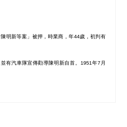
工委會陳明新等案」被押，時業商，年44歲，初判有
有汽車隊宣傳勸導陳明新自首。1951年7月
16日，經臺灣省保安司令部軍事檢察官端木棪起訴。
，以《懲治叛亂條例》第四條第一項第七款「藏匿叛
刑15年。1953年1月6日經總統蔣介石同意。
罪名改判處有期徒刑15年，褫奪公權10年。先後於
2日起至1967年2月11日止，計15年。