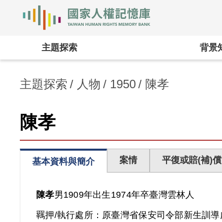
國家人權記憶庫
:::
主題探索
背景
主題探索
人物
1950
陳孝
陳孝
案情
平復或賠(補)償
基本資料與簡介
陳孝
男
1909年出生
1974年卒
臺灣
雲林人
羈押/執行處所：
原臺灣省保安司令部新生訓導