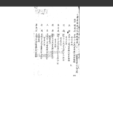
史料
Historical Materials