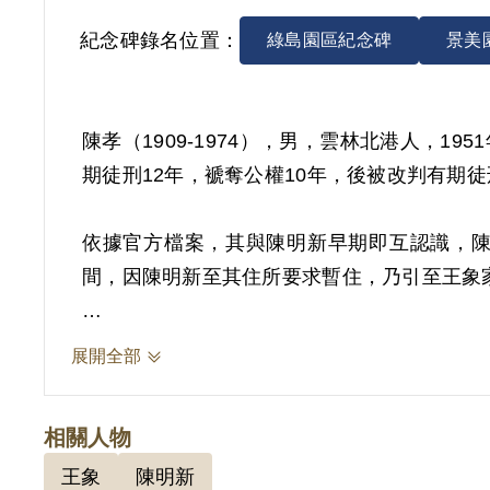
紀念碑錄名位置：
綠島園區紀念碑
景美
陳孝（1909-1974），男，雲林北港人，1
期徒刑12年，褫奪公權10年，後被改判有期徒
依據官方檔案，其與陳明新早期即互認識，陳
間，因陳明新至其住所要求暫住，乃引至王象
1952年1月28日，聞陳明新被捕後，向北港警
展開全部
1952年8月11日保安司令部軍法處審判官范
徒」判處其有期徒刑12年，褫奪公權10年。1
相關人物
1953年1月20日經國防部（42）廉龐字第七
王象
陳明新
國防部臺灣軍人監獄、國防部泰源感訓監獄服刑，1