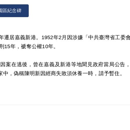
園區紀念碑
951年遷居嘉義新港。1952年2月因涉嫌「中共臺灣省
刑15年，褫奪公權10年。
因案在逃後，曾在嘉義及新港等地聞見政府當局公告，並
家中，偽稱陳明新因經商失敗須休養一時，請予暫住。
察分局自首。1952年2月12日被羈押。1952年6月
明對陳孝等21人做成（41）安潔字第2645號之判決
952年10月17日經國防部參謀總長周至柔批示改處有期徒
十六號代電核定。故1953年1月24日終審時，被以相同
967年2月11日刑滿開釋。實際執行期間自1952年2月1