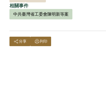
相關事件
1999年9月18日，其子陳崇文向補償基金會
中共臺灣省工委會陳明新等案
藏匿陳明新，係以其之自白及陳明新、王象之
非有實據。2018年12月7日經促轉會公告撤
分享
列印