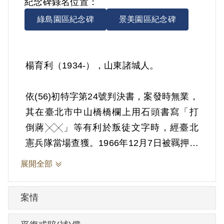
紀念碑錄名位置：
綠島園區紀念碑
景美園區紀念碑
楊育利（1934-），山東諸城人。
依(56)初特字第24號判決書，案發時無業，
其在臺北市中山橋橋欄上用石頭書寫「打
倒蔣╳╳」等有利於叛徒文字時，經臺北
憲兵隊當場查獲。1966年12月7日被羈押。
1967年經臺灣警備總司令部以《懲治叛亂
展開全部
條例》第7條「以文字為有利於叛徒之宣
傳」判處有期徒刑3年6月。1970年6月6日
案情
刑期結束。