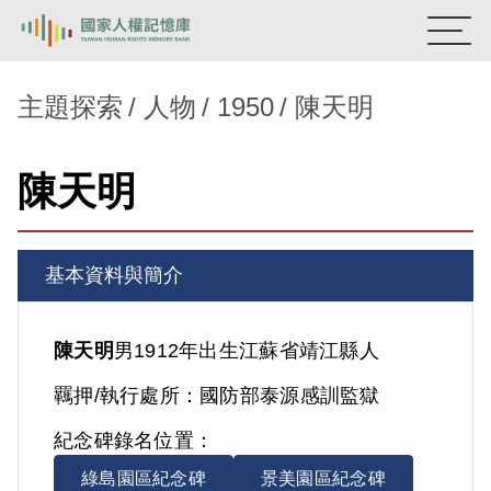
:::
國家人權記憶庫
主題探索
人物
1950
陳天明
熱門關鍵字：
陳孟和
李舜治
鹿窟事件
安康接待室
陳天明
新生訓導處
蛋殼畫
送物單
主題探索
基本資料與簡介
背景知識
關於我們
陳天明
男
1912年出生
江蘇省
靖江縣人
羈押/執行處所：
國防部泰源感訓監獄
意見信箱
紀念碑錄名位置：
綠島園區紀念碑
景美園區紀念碑