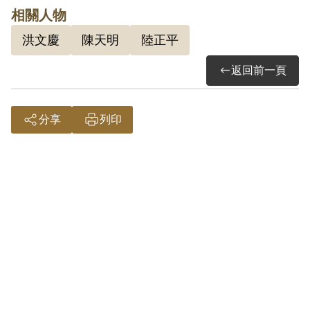
年，應執行有期徒刑15年，其餘部分無
相關人物
罪。1965年1月8日刑滿開釋。
洪文慶
陳天明
陸正平
其於1999年4月向補償基金會提出申請，
返回前一頁
2000年11月經第1屆第8次臨時董事會審核
通過予以補償。補償理由為原判決認定其
分享
列印
參加叛亂之組織，僅以其之自白及「若非
共黨豈能任匪職」等推測論罪，但審理中
其均否認，原判決未詳予查證，且於淪陷
地區受迫任職，亦不能遽認為參加叛亂組
織。又原判決認定匪諜張玉珂曾與其密商
運炸藥赴滬資匪，因困難作罷一節，審理
中為其否認，亦無具體事證佐證。因此難
認其有參加叛亂組織及為叛徒購辦彈藥之
行為，故認非有實據。