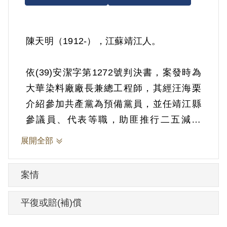
陳天明（1912-），江蘇靖江人。
依(39)安潔字第1272號判決書，案發時為
大華染料廠廠長兼總工程師，其經汪海栗
介紹參加共產黨為預備黨員，並任靖江縣
參議員、代表等職，助匪推行二五減租
等，及與張玉珂運炸藥赴滬資匪等情。
展開全部
1950年1月9日被羈押。1950年經臺灣省保
安司令部以《懲治叛亂條例》第5條「參加
案情
叛亂之組織」判處有期徒刑10年，《懲治
叛亂條例》第4條第1項第4款、第4條第2項
平復或賠(補)償
「為叛徒購辦彈藥未遂」判處有期徒刑5