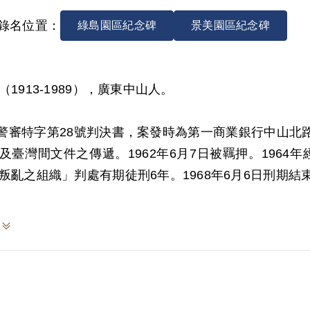
錄名位置：
綠島園區紀念碑
景美園區紀念碑
（1913-1989），廣東中山人。
2)警審特字第28號判決書，案發時為第一商業銀行中山
及臺灣間文件之傳遞。1962年6月7日被羈押。196
叛亂之組織」判處有期徒刑6年。1968年6月6日刑期結
於2010年6月向補償基金會提出申請，2011年5月經
1年10月再次提出申請，2012年2月經第7屆第14次董
亂組織，係以其於偵查中之自白及同案被告萬集英等人
原判決對其所參加「台經會」之性質與目的均未詳查敘
9年5月經促轉會公告撤銷判決處分。