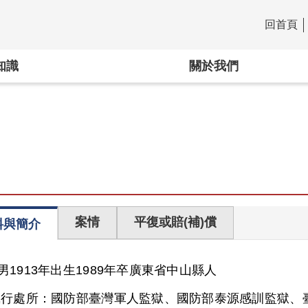
回首頁
:::
知識
關於我們
案情
平復或賠(補)償
料與簡介
男
1913年出生
1989年卒
廣東省
中山縣人
執行處所：
國防部臺灣軍人監獄、國防部泰源感訓監獄、