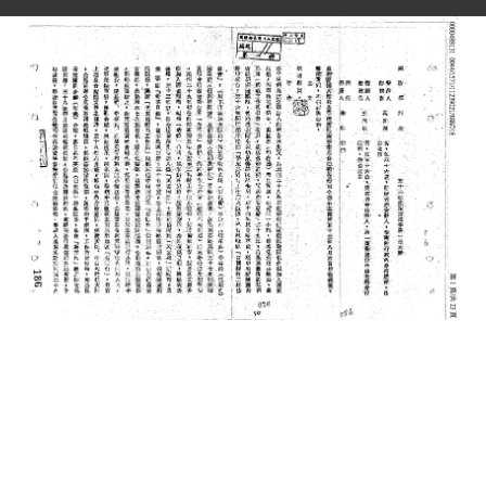
史料
Historical Materials