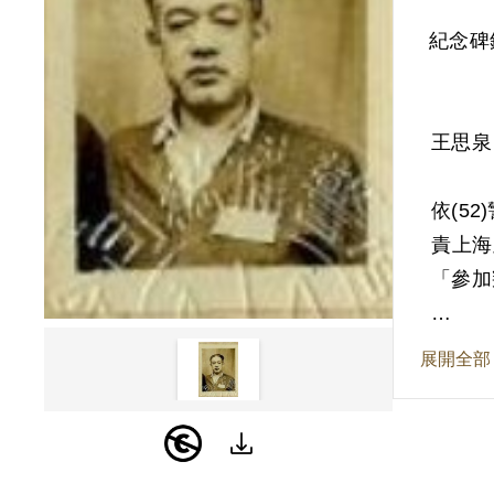
紀念碑
王思泉
依(5
責上海
「參加
其家屬
展開全部
201
參加叛
辯，且
201