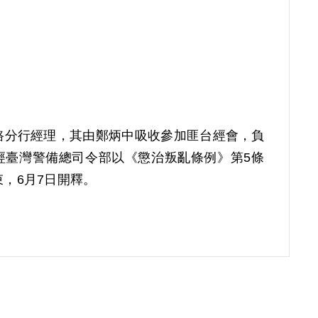
北路分行經理，其由鄭炳中吸收參加匪台經會，負
4年經臺灣警備總司令部以《懲治叛亂條例》第5條
束，6月7日開釋。
第7屆第6次董監事會審核通過予以補償。其家屬於
監事會審核通過予以補償。補償理由為原判決認定其
之供述為據。惟其於審判中否認並為刑求之抗
明，此外無其他具體事證，故認本案非有實據。