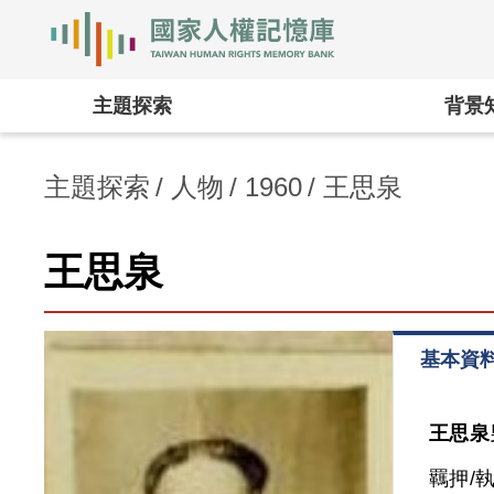
國家人權記憶庫
:::
主題探索
背景
主題探索
人物
1960
王思泉
王思泉
基本資
王思泉
羈押/