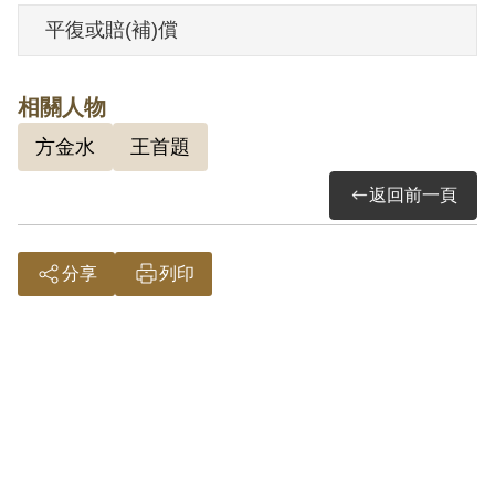
2002年2月經第2屆第17次臨時董事會審核
平復或賠(補)償
通過予以補償。補償理由為原判決認定其
參加叛亂組織，係以其之自白及另案被告
相關人物
黃瓊林之供述為據。惟原判決對有關參加
方金水
王首題
叛亂組織之性質與目的均未予詳查敘明，
此外並無其他具體佐證，故認本案非有實
返回前一頁
據。
2019年2月經促轉會公告撤銷判決處分。
分享
列印