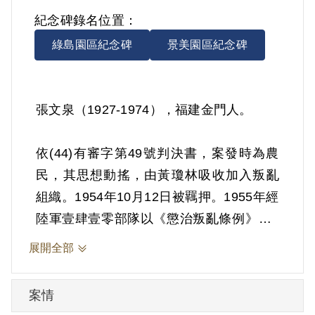
紀念碑錄名位置：
綠島園區紀念碑
景美園區紀念碑
張文泉（1927-1974），福建金門人。
依(44)有審字第49號判決書，案發時為農
民，其思想動搖，由黃瓊林吸收加入叛亂
組織。1954年10月12日被羈押。1955年經
陸軍壹肆壹零部隊以《懲治叛亂條例》第5
條「參加叛亂之組織」判處有期徒刑15
展開全部
年。1969年10月11日刑滿開釋。
案情
其於1999年5月向補償基金會提出申請，