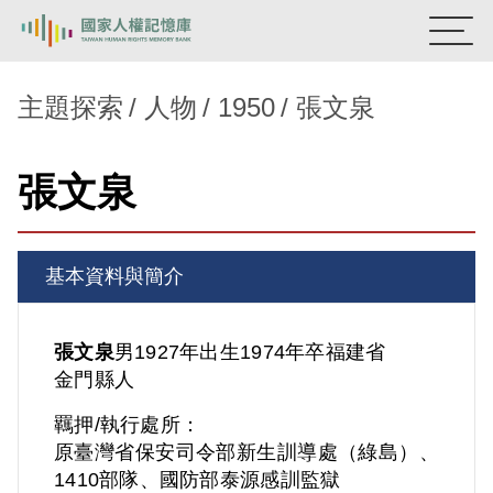
:::
國家人權記憶庫
主題探索
人物
1950
張文泉
熱門關鍵字：
陳孟和
李舜治
鹿窟事件
安康接待室
張文泉
新生訓導處
蛋殼畫
送物單
主題探索
基本資料與簡介
背景知識
關於我們
張文泉
男
1927年出生
1974年卒
福建省
金門縣人
意見信箱
羈押/執行處所：
原臺灣省保安司令部新生訓導處（綠島）、
1410部隊、國防部泰源感訓監獄