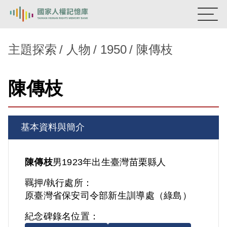
:::
國家人權記憶庫
主題探索
人物
1950
陳傳枝
熱門關鍵字：
陳孟和
李舜治
鹿窟事件
安康接待室
陳傳枝
新生訓導處
蛋殼畫
送物單
主題探索
基本資料與簡介
背景知識
關於我們
陳傳枝
男
1923年出生
臺灣
苗栗縣人
羈押/執行處所：
意見信箱
原臺灣省保安司令部新生訓導處（綠島）
紀念碑錄名位置：