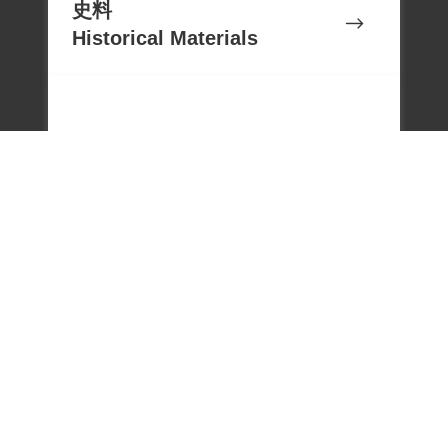
場主張並自負相關責任，或另洽該資料作
史料
者取得個案授權或使用同意。
Historical Materials
文物
Cultural Relics