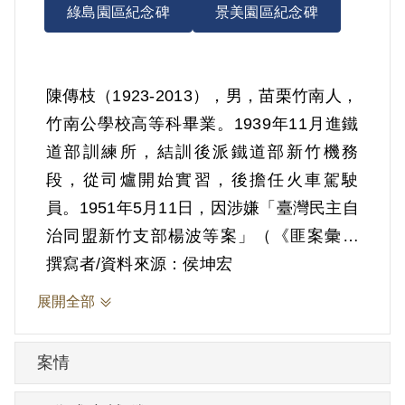
綠島園區紀念碑
景美園區紀念碑
陳傳枝（1923-2013），男，苗栗竹南人，
竹南公學校高等科畢業。1939年11月進鐵
道部訓練所，結訓後派鐵道部新竹機務
段，從司爐開始實習，後擔任火車駕駛
員。1951年5月11日，因涉嫌「臺灣民主自
治同盟新竹支部楊波等案」（《匪案彙編
2》中列為匪臺灣省工委會新竹鐵路支部王
撰寫者/資料來源：侯坤宏
顯明等叛亂案），在新竹火車站的月臺上
展開全部
被調查人員逮捕，時年29歲。
1951年10月17日，陳傳枝被臺灣省保安司
案情
令部提起公訴，「被控犯行」為：「經匪
林逢祥介紹參加匪幫組織，由林逢祥領