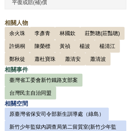
平復或賠(補)償
導，每月繳納黨費一元五角，並參加開會
兩次」。1952年1月10日，臺灣省保安司令
相關人物
部對本案進行判決，（41）安潔字第1684
余火珠
李彥青
林國欽
莊艷聰(莊豔聰)
號判決主文：「陳傳枝、陳榮標、楊波、
李彥青，參加叛亂之組織，各處有期徒刑
許炳桐
陳榮標
黃禎
楊波
楊清江
十二年，各褫奪公權十年。」其犯罪事實
鄭秋徒
蕭杜寶珠
蕭清安
蕭清波
是：「陳傳枝、陳榮標，均於1949年冬，
相關事件
由在逃之林逢祥介紹，參加匪幫組織，受
臺灣省工委會新竹鐵路支部案
林逢祥領導，研究共黨問題，先後開會兩
次。」
台灣民主自治同盟
1952年3月15日，總統蔣介石對本案之量刑
相關空間
核示云：「除蕭清安、余火珠、王添進、
原臺灣省保安司令部新生訓導處（綠島）
鄭秋徒等四名死刑照准外，察陳傳枝、陳
榮標、楊波、李彥青等四名，黃禎、許炳
新竹少年監獄內調查局第二留質室(新竹少年監