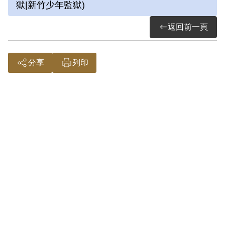
獄|新竹少年監獄)
桐二名，均經匪教育後再加入匪黨組織，
由楊波一名兼任匪收集黨費及聯絡等工
返回前一頁
作，所有此部分，均發還嚴為復審。除蕭
杜寶珠緩刑，暨蕭清波五名無罪，為何如
分享
列印
此判決？並應查報。又本案被告，悉數鐵
路方面司機、檢車員或報務員，其直接主
官及保證人等，均應查究責任議處報
核。」
1952年5月20日，臺灣省保安司令部重判本
案，陳傳枝之判決改為：「陳傳枝、陳榮
標、李彥青，參加叛亂之組織，各處有期
徒刑15年，各褫奪公權十年。」陳傳枝由
原來的「有期徒刑12年」，加重為「15
年」。