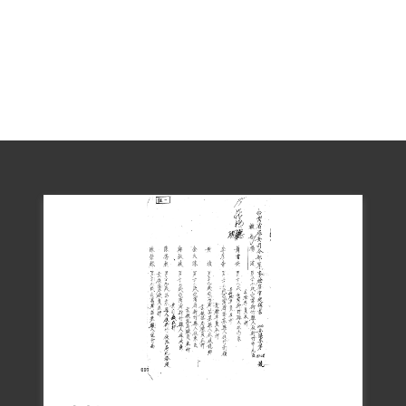
年，7月間移監綠島新生訓導處，1965年底
移監泰源監獄，1966年5月11日刑滿出獄。
陳傳枝回憶說：在綠島待了13年多，人生
最黃金的時段都在綠島，「綠島可以說是
我的第二個故鄉」。刑滿出獄後，人事已
非，也無法回鐵路局工作，只好轉行開計
程車，警察會一天到晚來調查。
2000年7月陳傳枝向補償基金會提出補償申
請，2001年3月3日經第二屆第四次董事會
審核通過。2018年10月4日經促轉會公告撤
本文僅供瀏覽，若閱覽後有額外需求，應
依著作權法規定，由使用者依合理使用立