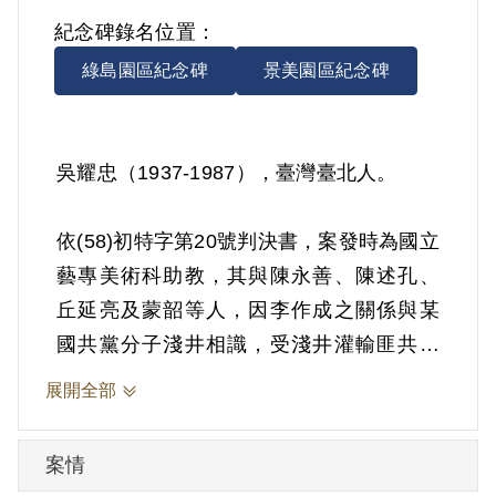
紀念碑錄名位置：
綠島園區紀念碑
景美園區紀念碑
吳耀忠（1937-1987），臺灣臺北人。
依(58)初特字第20號判決書，案發時為國立
藝專美術科助教，其與陳永善、陳述孔、
丘延亮及蒙韶等人，因李作成之關係與某
國共黨分子淺井相識，受淺井灌輸匪共思
想。淺井離臺後指示陳永善發展組織，陳
展開全部
召集會議通過組織名稱為「民主臺灣聯
盟」，公推其擔任第一任書記。淺井復來
案情
臺時，由其向淺井報告成立組織經過及發