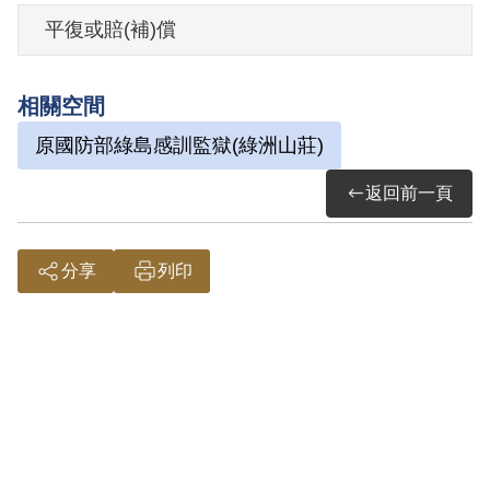
展情形，並交與「民主臺灣聯盟」綱領等
平復或賠(補)償
情。1968年6月5日被羈押。1968年經臺灣
警備總司令部以《懲治叛亂條例》第2條第
相關空間
3項「預備以非法之方法顛覆政府」判處有
原國防部綠島感訓監獄(綠洲山莊)
期徒刑10年。1975年經臺灣警備總司令部
裁定減處有期徒刑6年8月。1975年7月14
返回前一頁
日刑滿開釋。
分享
列印
其家屬於2000年4月向補償基金會提出申
請，2001年10月經第2屆第11次董監事會
審核通過予以補償。補償理由為原判決認
定其預備以非法之方法顛覆政府，係以其
於偵查中之自白與共同被告陳永善、另案
被告王小虹及自首分子賴恒憲等之供述為