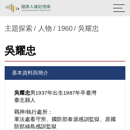
:::
國家人權記憶庫
主題探索
人物
1960
吳耀忠
熱門關鍵字：
陳孟和
李舜治
鹿窟事件
安康接待室
吳耀忠
新生訓導處
蛋殼畫
送物單
主題探索
基本資料與簡介
背景知識
關於我們
吳耀忠
男
1937年出生
1987年卒
臺灣
臺北縣人
意見信箱
羈押/執行處所：
軍法處看守所、國防部泰源感訓監獄、原國
防部綠島感訓監獄