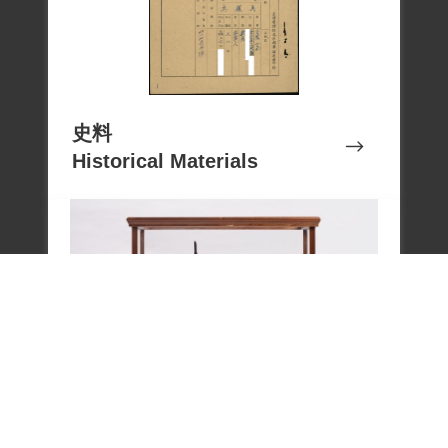
史料
Historical Materials
文物