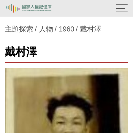
:::
國家人權記憶庫
主題探索
人物
1960
戴村澤
熱門關鍵字：
陳孟和
李舜治
鹿窟事件
安康接待室
戴村澤
新生訓導處
蛋殼畫
送物單
主題探索
背景知識
關於我們
意見信箱