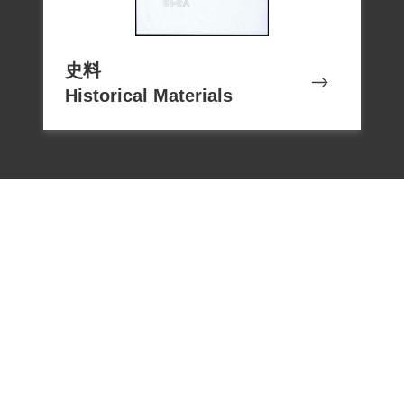
償基金會提出補償申請。2001年5月26日經
第二屆第八次臨時董事會審核通過予以補
償。補償理由為原判決認定戴村澤陰謀以
史料
Historical Materials
非法之方法顛覆政府，係以戴君於調查局
之自白及同案被告陳智雄之供述為據，惟
戴君於審理中否認，並提出刑求之抗辯，
原判決就其自白之任意性並未詳予調查，
此外別無其他具體佐證，故應認本案非有
實據。2019 年5月30 日經促轉會公告撤銷
判決處分。
電話：02-22182438