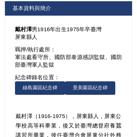
基本資料與簡介
戴村澤
男
1916年出生
1975年卒
臺灣
屏東縣人
羈押/執行處所：
軍法處看守所、國防部泰源感訓監獄、國防
部臺灣軍人監獄
紀念碑錄名位置：
綠島園區紀念碑
景美園區紀念碑
戴村澤（1916-1975），屏東縣人，屏東公
學校高等科畢業，後又於臺灣總督府養蠶
講習所畢業，後任臺灣合會屏東分社外務