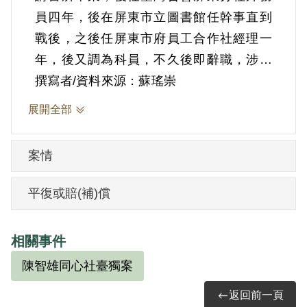
員四年，後在屏東市立圖書館任幹事直到
戰後，之後任屏東市府員工合作社經理一
年，後又調為科員，不久後即辭職，涉案
當時並無職業。1962年4月13日，他因「陳
撰寫者/資料來源：蘇瑤崇
智雄同心社臺獨案」被捕，時年46歲。
展開全部
當局指控，1962年1月15日陳智雄以日文信
給戴村澤，表示政府獨裁必須打倒，臺灣
案情
共和國即將實現，要組織「同心會」，分
三個階段解放臺灣，一、摧毀國民黨的殘
平復或賠(補)償
暴統治，二、恢復臺灣人民應有的政治、
經濟與社會平等權利。三、最後爭取臺灣
相關事件
人民的自由幸福與平等，建立臺灣共和
陳智雄同心社臺獨案
國。對於陳智雄臺灣獨立的主張，戴村澤
表示贊同。
返回前一頁