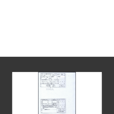
袁約民以（51）晴普字第1142號起訴，最
後由軍事檢察官廖佩德蒞庭執行職務，審
判長聶開國、審判官張翊支與趙華通，組
成臺灣警備總司令部普通審判庭，於1963
年3月15日以（51）警審特字第84號判決
書，以「意圖以非法之方法顛覆政府而著
手實行」罪，判決陳智雄死刑，判處戴村
澤、蕭坤汪有期徒刑6年，褫奪公權5年。
1963年4月12日審判長蕭宣哲、審判官晉傳
棟、夏明翼、廖鶴群、蔣相浦組成國防部
高等覆判庭以（52）覆高洛字第21號判決
維持原判。自1963年4月13日在國防部泰源
監獄服刑，至1968年4月12日刑滿後出獄。
其子女戴三照、戴美惠等人於1999年向補