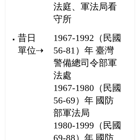
法庭、軍法局看
守所
昔日
1967-1992
（
民國
單位⇢
56-81
）年 臺灣
警備總司令部軍
法處
1967-1980
（
民國
56-69
）年 國防
部軍法局
1980-1999
（
民國
69-88
）年 國防