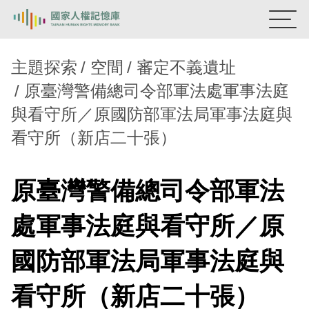
:::
國家人權記憶庫
主題探索
空間
審定不義遺址
原臺灣警備總司令部軍法處軍事法庭
熱門關鍵字：
陳孟和
李舜治
鹿窟事件
安康接待室
與看守所／原國防部軍法局軍事法庭與
新生訓導處
蛋殼畫
送物單
看守所（新店二十張）
主題探索
背景知識
原臺灣警備總司令部軍法
關於我們
處軍事法庭與看守所／原
意見信箱
國防部軍法局軍事法庭與
看守所（新店二十張）