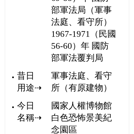
部軍法局（軍事
法庭、看守所）
1967-1971
（
民國
56-60
）年 國防
部軍法覆判局
昔日
軍事法庭、看守
用途⇢
所（有原建物）
今日
國家人權博物館
名稱⇢
白色恐怖景美紀
念園區