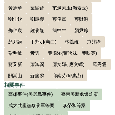
黃麗華
葉島蕾
范滿素玉(滿素玉)
劉佳欽
劉慶榮
蔡俊軍
蔡財源
鄧伯宸
鍾俊隆
簡中生
顏尹琮
顏尹謨
丁邦明(憲白)
林義雄
范巽綠
彭明敏
黃雲
葉漪沁(葉映妹、葉映英)
蔣又新
蕭鴻巽
應文嬋( 應文蟬)
羅秀雲
關嵩山
蘇慶黎
邱南芬(邱惠芬)
相關事件
高雄事件(美麗島事件)
臺南美新處爆炸案
成大共產黨蔡俊軍等案
李榮和等案