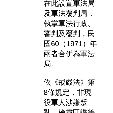
在此設置軍法局
及軍法覆判局，
執掌軍法行政、
審判及覆判，民
國60（1971）年
兩者合併為軍法
局。
依《戒嚴法》第
8條規定，非現
役軍人涉嫌叛
亂、檢肅匪諜等