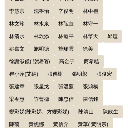
李慧宗
沈寧怡
辛俊明
林中禮
林文珍
林水泉
林弘宣
林守一
林清水
林欽添
林道平
林擎天
邱煊
姚嘉文
施明德
施瑞雲
徐美
徐謝淑儀( 謝淑儀)
高金子
商希韞
崔小萍(艾納)
張佛樹
張明彰
張俊宏
張建章
張星戈
張溫鷹
張鴻模
梁令惠
許曹德
陳忠信
陳信銘
鄭彩娣(陳彩娣、方鄭彩娣)
陳清山
陳欽生
陳菊
黃妮娜
黃信介
黃華( 黃明宗)