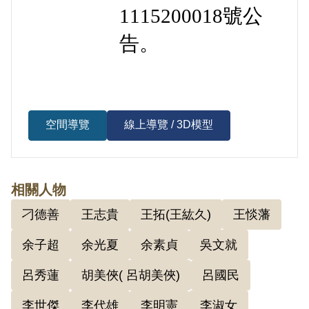
1115200018號公
告。
空間導覽
線上導覽 / 3D模型
相關人物
刁德善
王志貴
王拓(王紘久)
王惔藩
余子超
余光夏
余素貞
吳文就
呂秀蓮
胡美俠( 呂胡美俠)
呂國民
李世傑
李代雄
李明憲
李淑女