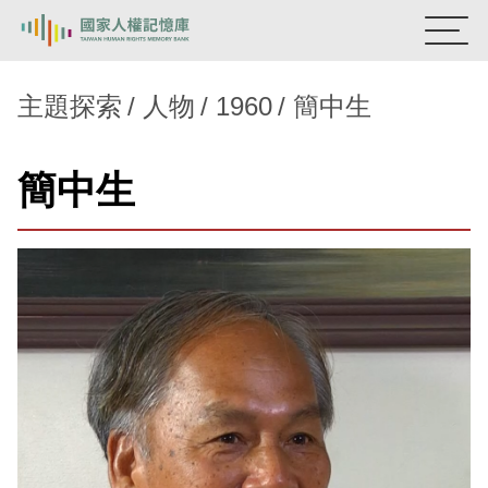
:::
國家人權記憶庫
主題探索
人物
1960
簡中生
熱門關鍵字：
陳孟和
李舜治
鹿窟事件
安康接待室
簡中生
新生訓導處
蛋殼畫
送物單
主題探索
背景知識
關於我們
意見信箱