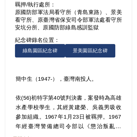
羈押/執行處所：
原國防部軍法局看守所（青島東路）、景美
看守所、原臺灣省保安司令部軍法處看守所
安坑分所、原國防部綠島感訓監獄
紀念碑錄名位置：
綠島園區紀念碑
景美園區紀念碑
簡中生（1947-），臺灣南投人。
依(56)初特字第40號判決書，案發時為高雄
水產學校學生，其經黃建榮、吳義男吸收
參加組織。1967年1月23日被羈押。1967
年經臺灣警備總司令部以《懲治叛亂條
例》第2條第3項「預備以非法之方法顛覆