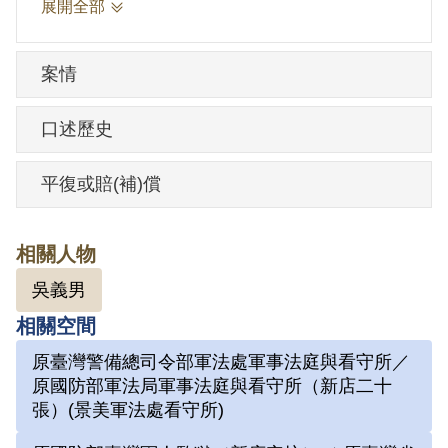
展開全部
政府」判處有期徒刑7年。1974年1月22日
刑滿開釋。
案情
其於1999年5月向補償基金會提出申請，
口述歷史
2001年3月經第2屆第4次臨時董事會審核通
過予以補償。補償理由為原判決認定其預
平復或賠(補)償
備以非法之方法顛覆政府，係以其於偵查
中之自白及同案被告黃建榮之供述為據。
相關人物
惟其於審判中否認，且原判決對「曙光
吳義男
會」之組織性質與目的均未詳予查證敘
相關空間
明，此外又無其他具體佐證，故認本案非
原臺灣警備總司令部軍法處軍事法庭與看守所／
有實據。
原國防部軍法局軍事法庭與看守所（新店二十
2019年5月經促轉會公告撤銷判決處分。
張）(景美軍法處看守所)