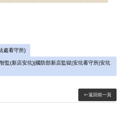
其意圖以非法之方法顛覆政府而著手實行，故認
法處看守所)
(新店安坑)|國防部新店監獄|安坑看守所|安坑
返回前一頁