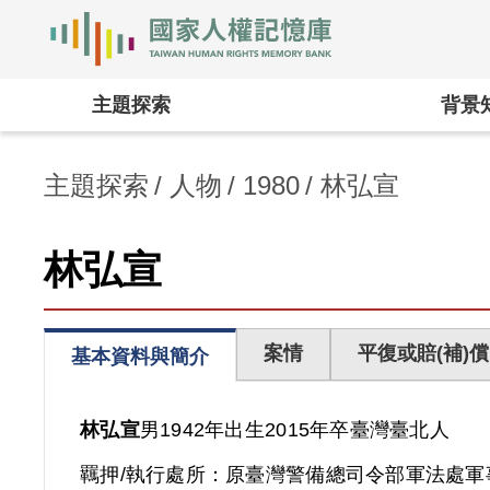
國家人權記憶庫
:::
主題探索
背景
主題探索
人物
1980
林弘宣
林弘宣
案情
平復或賠(補)償
基本資料與簡介
林弘宣
男
1942年出生
2015年卒
臺灣
臺北人
羈押/執行處所：
原臺灣警備總司令部軍法處軍