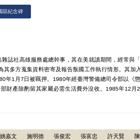
園區紀念碑
美麗島雜誌社高雄服務處總幹事，其在美就讀期間，經常
為其多方蒐集資料密寄及報告叛國工作執行情形。其加
80年1月7日被羈押。1980年經臺灣警備總司令部以《
財產除酌留其家屬必需生活費外沒收。1985年12月2
001年4月經第2屆第6次臨時董事會審核通過予以補償。
2月8日籌募、創刊《美麗島》雜誌，多次演講宣導政治意識
姚嘉文
施明德
張俊宏
張富忠
許天賢
陳
島雜誌之創刊及政治性演講部分，屬思想言論層次問題