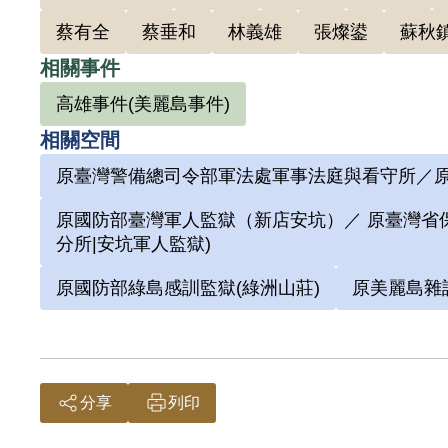
擊之對象或破壞、占領之目標（地或設施），
蔡有全
蔡垂和
林義雄
張燦鍙
蘇秋
非有實據。
相關事件
高雄事件(美麗島事件)
相關空間
原臺灣警備總司令部軍法處軍事法庭與看守所／原
原國防部臺灣軍人監獄（新店安坑）／ 原臺灣省保
分所|安坑軍人監獄)
原國防部綠島感訓監獄(綠洲山莊)
原美麗島雜
分享
列印