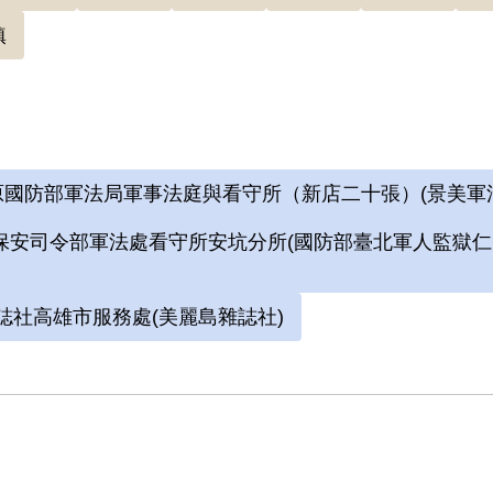
其又否認有叛亂之意圖，其他又無積極佐證，因此難認
鎮
國防部軍法局軍事法庭與看守所（新店二十張）(景美軍
安司令部軍法處看守所安坑分所(國防部臺北軍人監獄仁智監
誌社高雄市服務處(美麗島雜誌社)