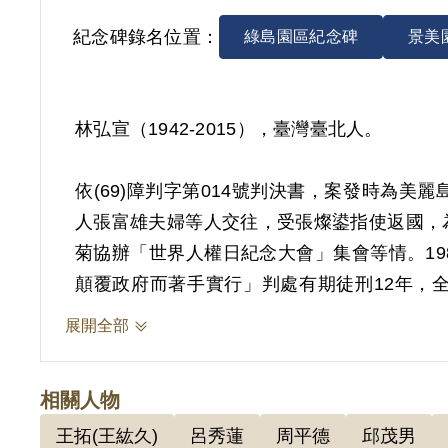
紀念碑錄名位置：
綠島園區紀念碑
景美
林弘宣（1942-2015），臺灣臺北人。
依(69)障判字第014號判決書，案發時為
人張富雄夫婦等人交往，受張燦鍙指使返國，
菊協辦「世界人權日紀念大會」集會等情。19
顛覆政府而著手實行」判處有期徒刑12年，全部
1987年9月17日滿釋出獄。
展開全部
其於1999年4月向補償基金會提出申請，2
相關人物
而著手實行，係以其於1979年9月8日至1
王拓(王紘久)
呂秀蓮
周平德
邱茂男
之際滋生衝突，多人受傷為依據。惟關於美麗