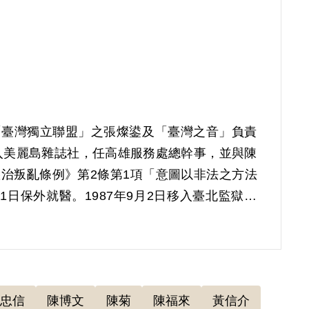
與「臺灣獨立聯盟」之張燦鍙及「臺灣之音」負責
入美麗島雜誌社，任高雄服務處總幹事，並與陳
懲治叛亂條例》第2條第1項「意圖以非法之方法
1日保外就醫。1987年9月2日移入臺北監獄。
補償理由為原判決論其意圖以非法之方法顛覆政府
，且於同年月10日辦理世界人權日大遊行，遊行
忠信
陳博文
陳菊
陳福來
黃信介
；而遊行發生衝突部分，並無證據足認有預定攻