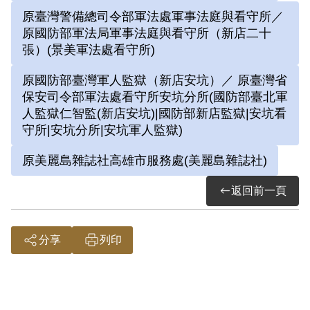
返立法院。卸任後出任總統府資政。1997
原臺灣警備總司令部軍法處軍事法庭與看守所／
年準備應李登輝總統之邀擔任國統會副主
原國防部軍法局軍事法庭與看守所（新店二十
張）(景美軍法處看守所)
委，但因黨內反彈而作罷。1999年11月30
日病逝，未能見證2000年政黨輪替。
原國防部臺灣軍人監獄（新店安坑）／ 原臺灣省
保安司令部軍法處看守所安坑分所(國防部臺北軍
人監獄仁智監(新店安坑)|國防部新店監獄|安坑看
黃至君、黃文九等人於1999年5月5日代表
守所|安坑分所|安坑軍人監獄)
黃信介向補償基金會提出補償申請，黃信
原美麗島雜誌社高雄市服務處(美麗島雜誌社)
介於申請補償期間逝世，家屬於2001年3月
6日提出申請，2003年3月22日經第三屆第
返回前一頁
2次臨時董事會審核通過予以補償。黃至
君、黃文九等人於2007年8月31日再次提出
分享
列印
申請，2008年2月2日經第五屆第十五次董
監事會審核通過予以補償。2019年5月30日
經促轉會公告撤銷判決處分。