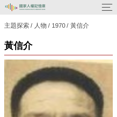
:::
國家人權記憶庫
主題探索
人物
1970
黃信介
熱門關鍵字：
陳孟和
李舜治
鹿窟事件
安康接待室
黃信介
新生訓導處
蛋殼畫
送物單
主題探索
背景知識
關於我們
意見信箱