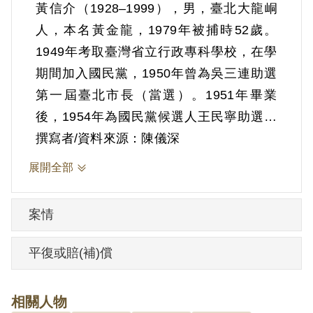
黃信介（1928–1999），男，臺北大龍峒
人，本名黃金龍，1979年被捕時52歲。
1949年考取臺灣省立行政專科學校，在學
期間加入國民黨，1950年曾為吳三連助選
第一屆臺北市長（當選）。1951年畢業
後，1954年為國民黨候選人王民寧助選臺
北市長（未當選）。1957年第三屆臺北市
撰寫者/資料來源：陳儀深
長選舉時則為無黨籍的高玉樹助選（未當
展開全部
選）。1961年當選第五屆臺北市議員。
1964年順利連任。1969年當選增補選立法
案情
委員。1975年與康寧祥創辦《臺灣政
論》。1977年與康寧祥組成「黨外後援
平復或賠(補)償
會」，全臺助選，促成黨外人士南北串
連。1978年進一步組成「臺灣黨外人士助
相關人物
選團」，同時提出「十二大政治建設」作