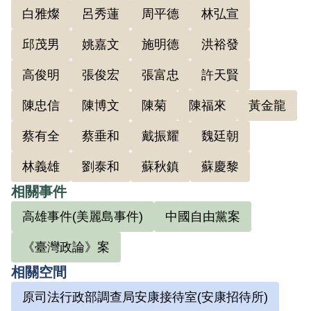
白雅燦
呂秀蓮
周平德
林弘宣
為候選人的共同政見。1979年擔任《美麗
島雜誌》發行人，同年年底因美麗島事件
邱茂男
姚嘉文
施明德
洪裕發
被捕入獄，翌年臺灣警備總司令部（69）
高俊明
張俊宏
張富忠
許天賢
障判字第14號以「意圖以非法之方法顛覆
陳忠信
陳博文
陳菊
陳福來
黃金龍
政府而着手實行」為由，判其14年有期徒
刑。1987年與張俊宏獲准假釋出獄。1988
蔡有全
蔡垂和
戴振耀
魏廷朝
年10月當選民進黨第三屆黨主席，1989年
林義雄
劉泰和
蘇秋鎮
蘇慶黎
獲得連任。在其任內1990年民進黨通過
相關事件
「臺獨黨綱」。1991年美麗島事件被平反
後，恢復資深立委身分，但在復職40分鐘
高雄事件(美麗島事件)
中國自由黨案
後，即發表〈請與我一同告別舊時代〉的
《臺灣政論》案
辭職演說。1992年擔任「四一九大遊行」
相關空間
總指揮，同年底以「元帥東征」為口號，
原司法行政部調查局安康接待室(安康招待所)
參選第二屆花蓮縣立委並獲當選，三度重