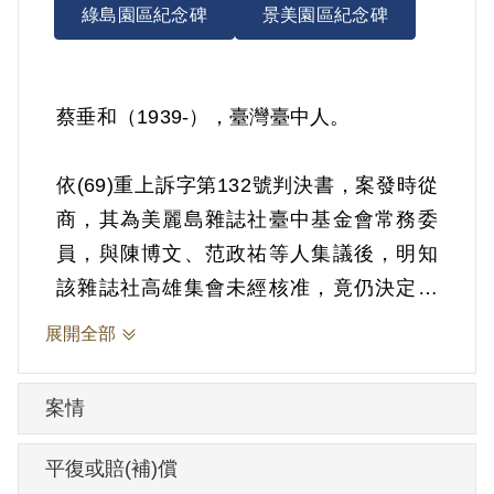
綠島園區紀念碑
景美園區紀念碑
蔡垂和（1939-），臺灣臺中人。
依(69)重上訴字第132號判決書，案發時從
商，其為美麗島雜誌社臺中基金會常務委
員，與陳博文、范政祐等人集議後，明知
該雜誌社高雄集會未經核准，竟仍決定參
加，同車自臺中前往參加者31人，分為二
展開全部
組，指定組長各一人，自任領導隊以便參
加遊行時相互支援。遊行時身披三色彩
案情
帶，先後手持火把、木棍，遊行示威，領
唱「免驚！免驚！」歌曲，復於施明德、
平復或賠(補)償
姚嘉文進入新興分局時，在外高呼「抗議