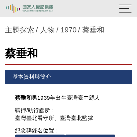
:::
國家人權記憶庫
主題探索
人物
1970
蔡垂和
熱門關鍵字：
陳孟和
李舜治
鹿窟事件
安康接待室
蔡垂和
新生訓導處
蛋殼畫
送物單
主題探索
基本資料與簡介
背景知識
關於我們
蔡垂和
男
1939年出生
臺灣
臺中縣人
羈押/執行處所：
意見信箱
臺灣臺北看守所、臺灣臺北監獄
紀念碑錄名位置：