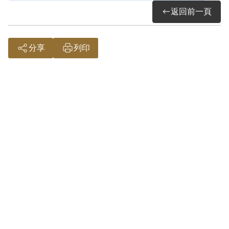
為暴行脅迫率先助勢罪，應從一重之《陸
返回前一頁
海空軍刑法》第72條第2款之罪處斷。係以
其之自白、共同被告陳博文、邱垂貞之供
分享
列印
述及證人陳家三之證詞為依據。惟其否認
有聚眾暴行脅迫之犯意及行為，且其縱有
集合臺中方面參加之人並帶隊遊行、領唱
歌曲及高呼口號等情，難認其有多眾集合
為暴行脅迫率先助勢之犯意，故認本案非
有實據。
2019年5月經促轉會公告撤銷判決處分。