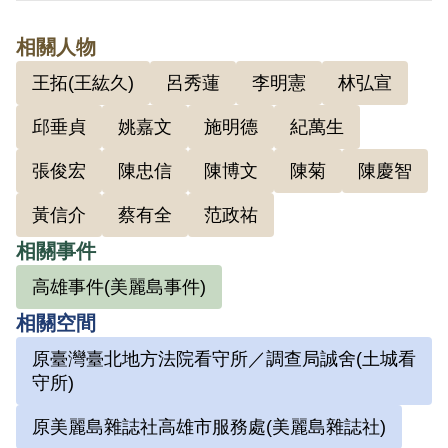
特務統治」、「反對非法抓人」、「爭取
相關人物
人權」等口號，煽動群眾，率先助勢，以
王拓(王紘久)
呂秀蓮
李明憲
林弘宣
資呼應。1979年12月22日被羈押。1980年
經臺灣高等法院以《陸海空軍刑法》第72
邱垂貞
姚嘉文
施明德
紀萬生
條第2款「多眾集合為暴行脅迫率先助勢」
張俊宏
陳忠信
陳博文
陳菊
陳慶智
判處有期徒刑3年。1982年12月21日刑滿
黃信介
蔡有全
范政祐
開釋。
相關事件
其於2001年6月向補償基金會提出申請，
高雄事件(美麗島事件)
2003年3月經第3屆第3次臨時董事會審核通
相關空間
過予以補償。補償理由為據原判決認其觸
原臺灣臺北地方法院看守所／調查局誠舍(土城看
犯《刑法》第136條第1項後段公然聚眾對
守所)
於公務員依法執行職務，實施強暴脅迫罪
原美麗島雜誌社高雄市服務處(美麗島雜誌社)
及《陸海空軍刑法》第72條第2款多眾集合