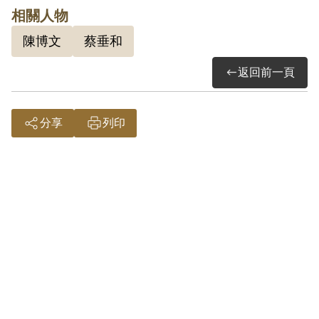
其於2001年4月向補償基金會提出申請，
相關人物
2003年10月經第3屆第11次董監事會審核
陳博文
蔡垂和
通過予以補償。補償理由為原判決認其觸
犯多眾集合暴行脅迫附和隨行罪，係以其
返回前一頁
及共同被告陳家三之自白為據。惟其於審
理中否認有附和隨行之行為，且其於遊行
分享
列印
中呼口號之行為，屬言論思想層次問題，
故認本案非有實據。
2019年5月經促轉會公告撤銷判決處分。