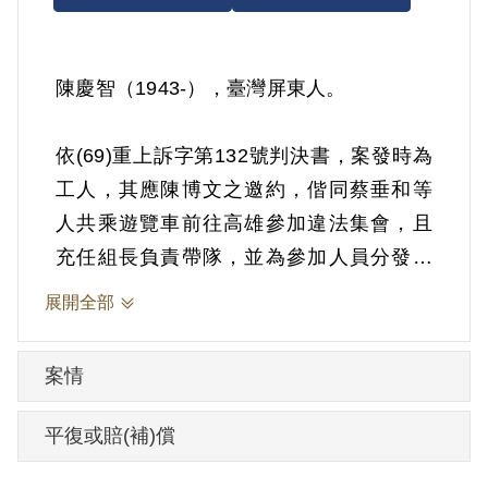
陳慶智（1943-），臺灣屏東人。
依(69)重上訴字第132號判決書，案發時為
工人，其應陳博文之邀約，偕同蔡垂和等
人共乘遊覽車前往高雄參加違法集會，且
充任組長負責帶隊，並為參加人員分發徽
章臂章，跟隨隊伍遊行，於遊行中隨同呼
展開全部
喊口號等情。1980年經臺灣高等法院以
《陸海空軍刑法》第72條第3款「多眾集合
案情
為暴行脅迫附和隨行」判處有期徒刑1年。
1981年3月18日刑滿開釋。
平復或賠(補)償