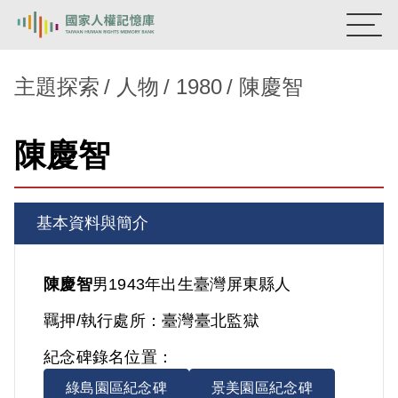
:::
國家人權記憶庫
主題探索
人物
1980
陳慶智
熱門關鍵字：
陳孟和
李舜治
鹿窟事件
安康接待室
陳慶智
新生訓導處
蛋殼畫
送物單
主題探索
基本資料與簡介
背景知識
關於我們
陳慶智
男
1943年出生
臺灣
屏東縣人
羈押/執行處所：
臺灣臺北監獄
意見信箱
紀念碑錄名位置：
綠島園區紀念碑
景美園區紀念碑