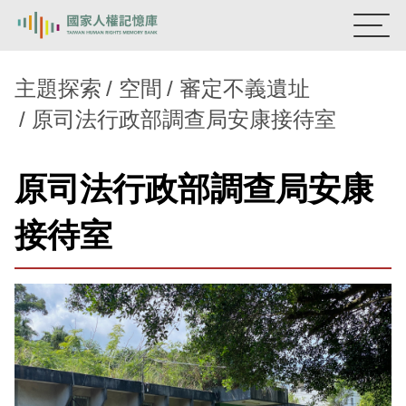
:::
國家人權記憶庫
主題探索
空間
審定不義遺址
原司法行政部調查局安康接待室
熱門關鍵字：
陳孟和
李舜治
鹿窟事件
安康接待室
新生訓導處
蛋殼畫
送物單
原司法行政部調查局安康
主題探索
接待室
背景知識
關於我們
意見信箱