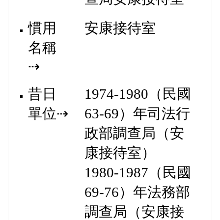
慣用
安康接待室
名稱
⇢
昔日
1974-1980
（
民國
單位⇢
63-69
）年司法行
政部調查局（安
康接待室）
1980-1987
（
民國
69-76
）年法務部
調查局（安康接