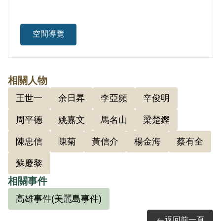
空間導覽
相關人物
王世一
余日昇
李亞頻
辛俊明
周平德
姚嘉文
馬名山
梁楚鏗
陳忠信
陳菊
黃信介
楊金海
蔡有全
蘇慶黎
相關事件
高雄事件(美麗島事件)
返回前一頁