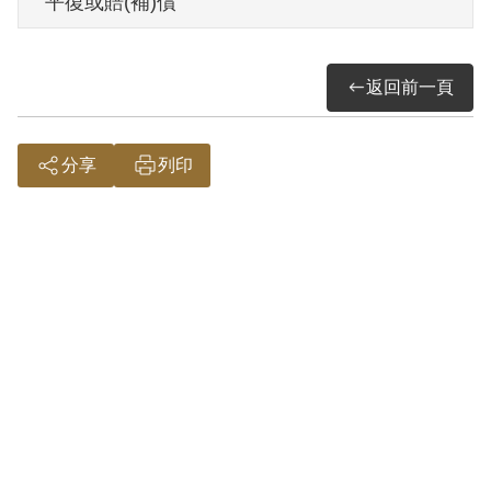
平復或賠(補)償
其於1999年4月向補償基金會提出申請，
2000年10月經第1屆第21次董監事會審核
返回前一頁
通過予以補償。補償理由為證據不足以認
定唐君有參加叛亂組織，故認非有實據。
2018年12月經促轉會公告撤銷判決處分。
分享
列印