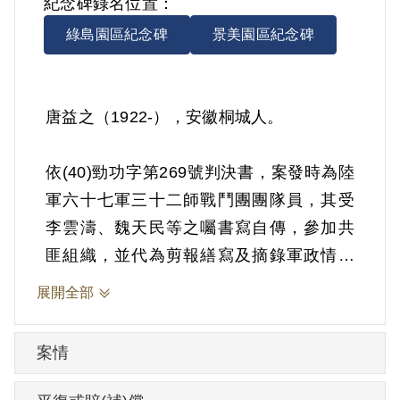
紀念碑錄名位置：
綠島園區紀念碑
景美園區紀念碑
唐益之（1922-），安徽桐城人。
依(40)勁功字第269號判決書，案發時為陸
軍六十七軍三十二師戰鬥團團隊員，其受
李雲濤、魏天民等之囑書寫自傳，參加共
匪組織，並代為剪報繕寫及摘錄軍政情報
等情。1950年10月8日被羈押。1951年經
展開全部
國防部以《懲治叛亂條例》第5條「參加叛
亂之組織」判處有期徒刑10年。1960年10
案情
月7日刑滿開釋。