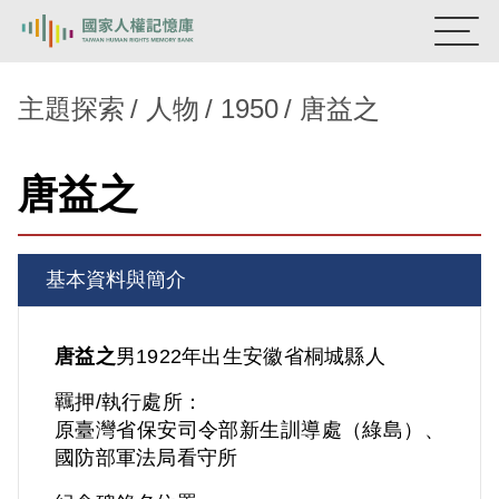
:::
國家人權記憶庫
主題探索
人物
1950
唐益之
熱門關鍵字：
陳孟和
李舜治
鹿窟事件
安康接待室
唐益之
新生訓導處
蛋殼畫
送物單
主題探索
基本資料與簡介
背景知識
關於我們
唐益之
男
1922年出生
安徽省
桐城縣人
羈押/執行處所：
意見信箱
原臺灣省保安司令部新生訓導處（綠島）、
國防部軍法局看守所