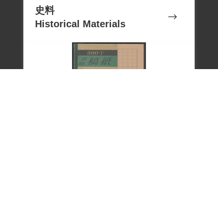
2009年退休後，在國家人權博物館擔任解
史料
Historical Materials
說志工，為國內外訪客述說在白色恐怖時
期被迫害的痛苦故事，致力於轉型正義的
任務。
1999年陳欽生向補償基金會申請補償，經
2000年9月30日第1屆第6次會議通過，補
償獲准。2019年5月30日，經促轉會公告撤
銷判決處分，同年7月7日，在促轉會公告
文物
Cultural Relics
撤銷司法不法判決處分的儀式中上臺致
詞，表示看到自己的名字在撤銷名單上，
本應感到高興，但卻無法認同，因爲有很