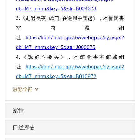
初、高中就讀天主教怡保三德國民中學，
db=M7_nhrm&key=5&str=B004373
畢業後原計劃前往英國利物浦大學就讀，
3.《走過長夜
.
輯四
,
在逆風中奮起》，本館圖書
但因同班同學邀約，於1967年來到臺灣，
室館藏網
先在僑生大學先修班學習中文，一年後進
址
https://libm7.moc.gov.tw/webopac/dy.aspx?
入臺南成功大學化工系就讀。因其中文程
db=M7_nhrm&key=5&str=J000075
度不好，無法了解中文教課書的內容而必
4.《說好不要哭》，本館圖書室館藏網
須依賴對照原文教科書，方能趕上功課，
址
https://libm7.moc.gov.tw/webopac/dy.aspx?
因學長的推薦，常去臺南美國新聞處溫習
db=M7_nhrm&key=5&str=B010972
功課。
展開全部
案情
1970年美新處發生爆炸案，因常去美新處
口述歷史
看書而被當年的警備總部調查局指控，懷