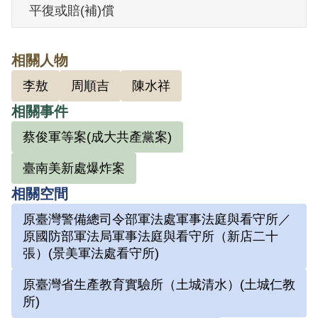
疑是他策劃執行此爆炸而遭到逮捕。在調
平復或賠(補)償
查局歷經了兩星期多的殘酷刑求。此案最
後由李敖等人扛下，然並未因案破而被釋
相關人物
放，經過四週多的隔離羈押，調查局設下
李敖
周順吉
陳水祥
圈套，對他說只要配合他們就可獲得釋
相關事件
放，要他依照指示寫下不實的自白書，謂
蔡俊軍等案(成大共產黨案)
其16歲時在馬來西亞，由梁漢珊介紹加入
了事實上根本不存在的共產黨，藉由升學
臺南美新處爆炸案
來臺，企圖推翻中華民國政府。寫下自白
相關空間
書後，不但沒有被釋放，反而以《懲治叛
原臺灣警備總司令部軍法處軍事法庭與看守所／
亂條例》二條一項唯一死刑起訴，最後雖
原國防部軍法局軍事法庭與看守所（新店二十
逃過一死，但被臺灣警備總司令部（60）
張）(景美軍法處看守所)
初特字第731號與（60）遵威字第7275
原臺灣省生產教育實驗所（土城清水）(土城仁教
號，重判了12年有期徒刑，毀其一生。
所)