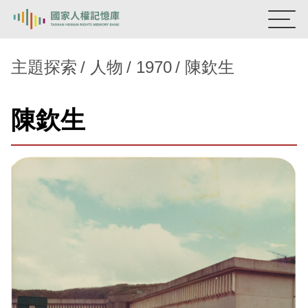
:::
國家人權記憶庫
主題探索
人物
1970
陳欽生
熱門關鍵字：
陳孟和
李舜治
鹿窟事件
安康接待室
陳欽生
新生訓導處
蛋殼畫
送物單
主題探索
背景知識
關於我們
意見信箱