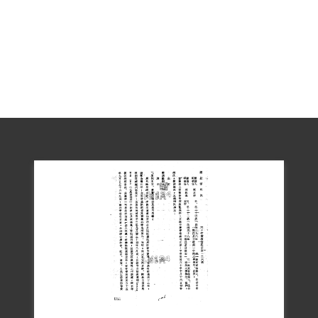
在12年的牢獄之災結束後，原以為可以離
開臺灣這傷心地，回到家鄉馬來西亞，但
中華民國有關單位以他知道的事情太多為
理由不讓他出境，同時又推翻了當時的承
諾，不發給他中華民國的身分證。當年在
戒嚴體制下，無身分證寸步難行，因而在
舉目無親下成為無國籍無家的遊民長達近
三年，於1985年方取得身分證。1987年臺
灣解嚴，1988年其人生才真正開始，但已
40歲了。一生最感激的人，除了母親和家
人外，就是其妻子李桂芬，在他一無所有
時伸出援手，不計後果，陪他走過困境。