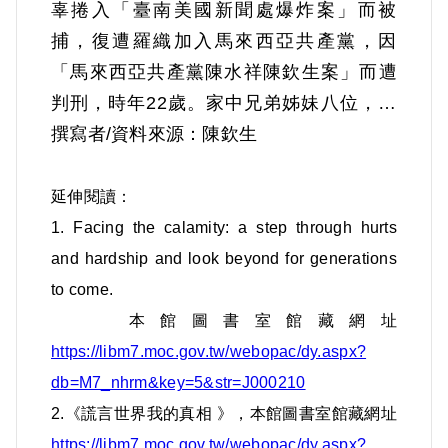
辜捲入「臺南美國新聞處爆炸案」而被
捕，復遭羅織加入馬來西亞共產黨，因
「馬來西亞共產黨陳水祥陳欽生案」而遭
判刑，時年22歲。家中兄弟姊妹八位，排
行第六。父親陳權榮自幼與其他兄弟姊妹
撰寫者/資料來源：陳欽生
共十人，隨叔父在清末時逃離滿清暴政至
馬來西亞，棲身於山區，1951年遷移到馬
延伸閱讀：
來西亞霹靂怡保獅尾新村。其父飽讀詩
1. Facing the calamity: a step through hurts
書，受過良好的教育，因此受到當地政府
and hardship and look beyond for generations
的重用，擔任怡保市市政府執行秘書，統
to come.
管怡保市管轄的獅尾新村的行政事務，並
本館圖書室館藏網址
協助創辦了獅尾國民小學。陳欽生六歲時
https://libm7.moc.gov.tw/webopac/dy.aspx?
進入此小學就讀，雖是華文小學，但因對
db=M7_nhrm&key=5&str=J000210
學習華文並不熱衷，因而華文程度極差。
2.《謊言世界我的真相 》，本館圖書室館藏網址
https://libm7.moc.gov.tw/webopac/dy.aspx?