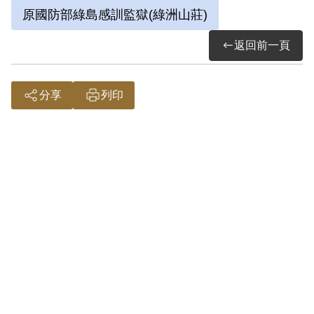
原國防部綠島感訓監獄(綠洲山莊)
返回前一頁
在調查局偵訊其間，曾因受不了酷刑而多
次企圖自殺，而在案件確定後，無法接受
分享
列印
無辜而被判刑12年的冤獄，在服刑初期受
不了精神上的壓力煎熬，亦曾經失去求生
意志，幸有難友不斷鼓勵而撐了過來。
陳欽生心中一直耿耿於懷的是讓母親失望
受苦。在綠島監禁時，母親唯一的一次，
獨自從馬來西亞歷經千山萬水跋涉，到綠
島綠洲山莊與其見面，母子相對無言，心