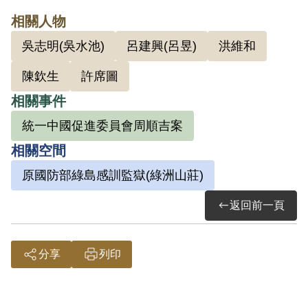
許其等與證人對質之請求外，亦未傳喚有
相關人物
關人證。然獲案之鈐記等物證，無法證明
吳志明(吳水池)
呂建興(呂昱)
洪維和
該「統中會」即係以推翻政府為宗旨之叛
亂組織，難認其等3人有意圖以非法之方法
陳欽生
許席圖
顛覆政府而著手實行，故認非有實據。
相關事件
2019年5月經促轉會公告撤銷判決處分。
統一中國促進委員會周順吉案
相關空間
原國防部綠島感訓監獄(綠洲山莊)
返回前一頁
分享
列印