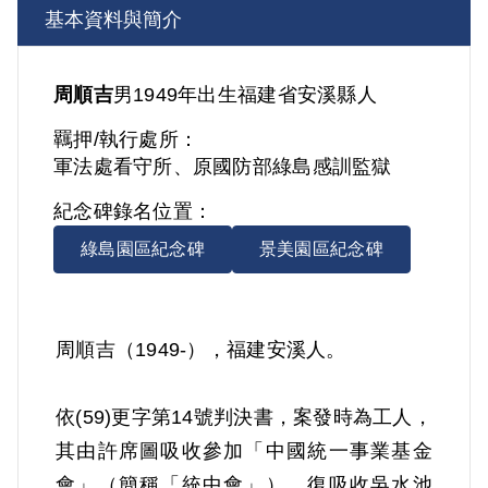
基本資料與簡介
周順吉
男
1949年出生
福建省
安溪縣人
羈押/執行處所：
軍法處看守所、原國防部綠島感訓監獄
紀念碑錄名位置：
綠島園區紀念碑
景美園區紀念碑
周順吉（1949-），福建安溪人。
依(59)更字第14號判決書，案發時為工人，
其由許席圖吸收參加「中國統一事業基金
會」（簡稱「統中會」），復吸收吳水池