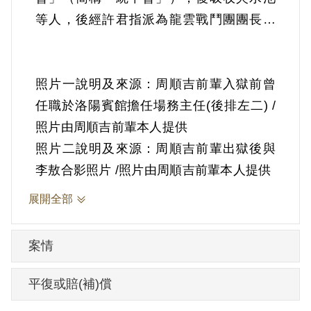
等人，後經許君指派為龍雲戰鬥團團長等
情。1969年2月13日被羈押。1971年經臺
灣警備總司令部以《懲治叛亂條例》第2條
第1項「意圖以非法之方法顛覆政府而著手
照片一說明及來源：周順吉前輩入獄前曾
實行」判處無期徒刑，全部財產除酌留其
任職於洛陽賓館擔任場務主任(後排左二) /
家屬必需生活費外沒收。1975年經臺灣警
照片由周順吉前輩本人提供
備總司令部裁定減處有期徒刑15年。1984
照片二說明及來源：周順吉前輩出獄後與
年2月12日刑滿開釋。
李敖合影照片 /照片由周順吉前輩本人提供
展開全部
其於1999年4月向補償基金會提出申請，
2000年6月經第1屆第1次臨時董事會審核通
案情
過予以補償。補償理由為判決理由所採其
與呂建興、莊信男等3人之自白，均經其等
平復或賠(補)償
於審理中為刑求之抗辯，且審判庭除未准