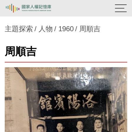
:::
國家人權記憶庫
主題探索
人物
1960
周順吉
熱門關鍵字：
陳孟和
李舜治
鹿窟事件
安康接待室
周順吉
新生訓導處
蛋殼畫
送物單
主題探索
背景知識
關於我們
意見信箱