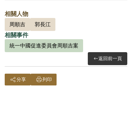
2002年5月經第2屆第20次臨時董事會審核
相關人物
通過予以補償。補償理由為原判決認定其
周順吉
郭長江
預備以非法之方法顛覆政府，係以其之自
相關事件
白、共同被告郭長江等人之供述及另案被
告周順吉之供述為據。惟據原判決所載，
統一中國促進委員會周順吉案
其僅參加統中會尚未有具體預備叛亂事
返回前一頁
證，此外無其他具體佐證，故認本案非有
實據。
分享
列印
2019年5月經促轉會公告撤銷判決處分。