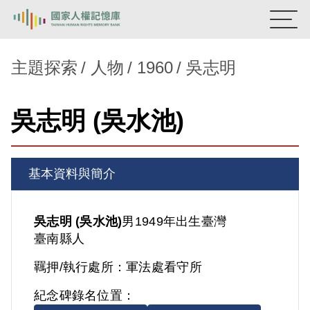
:::
國家人權記憶庫
主題探索
人物
1960
吳志明
熱門關鍵字：
陳孟和
李舜治
鹿窟事件
安康接待室
吳志明 (吳水池)
新生訓導處
蛋殼畫
送物單
主題探索
基本資料與簡介
背景知識
關於我們
吳志明 (吳水池)
男
1949年出生
臺灣
臺南縣人
意見信箱
羈押/執行處所：
軍法處看守所
紀念碑錄名位置：