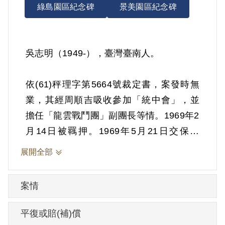
綠島園區紀念碑
景美園區紀念碑
吳志明（1949-），臺灣臺南人。
依(61)秤理字第5664號裁定書，案發時無
業，其經周順吉吸收參加「統中會」，並
擔任「龍雲戰鬥團」副團長等情。1969年2
月14日被羈押。1969年5月21日交保候
案。1972年經臺灣警備總司令部以《戡亂
展開全部
時期檢肅匪諜條例》第8條第1項第2款、
《刑法》第92條第1項裁定交付感化3年，
案情
以保護管束代之。
平復或賠(補)償
其於2000年8月向補償基金會提出申請，