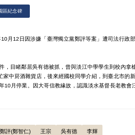
園區紀念碑
3年10月12日因涉嫌「臺灣獨立黨鄭評等案」遭司法行
八事件，目睹鄰居吳有德被抓，曾與淡江中學學生到校內拿
忙家中菸酒雜貨店，後來經國校同學介紹，到臺北市的新中
2年10月停業。因大哥信教緣故，認識淡水基督長老教會
廠結識鄭評，鄭介紹具有臺獨意識的林義昌牧師予其認
名。故洪維和認為案頭不是鄭評而是林義昌，他的臺獨
關係緊密。1971年11月鄭自日本回來後，經常對其談
鄭評(鄭智仁)
王宗
吳有德
李輝
常談及臺灣人受外省人壓迫，都很貧窮，唯有推翻政府，