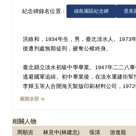
紀念碑錄名位置：
綠島園區紀念碑
景美
洪維和，1934年生，男，臺北淡水人。197
後遭判處無期徒刑，褫奪公權終身。
臺北縣立淡水初級中學畢業。1947年二二
逃避國軍追緝。初中畢業後，在淡水重建街幫
李輝玉等人合開海天製版印刷材料公司，197
展開全部
洪維和因做印刷生意的關係，在萬華正華印刷
加臺灣獨立，但洪認為最好小心行事，不要簽
相關人物
調查局所做的自白與筆錄，刻意強調洪、鄭兩人
周順吉
林見中(林建忠)
張清
游進龍
鄭到北投水利會招待所聚會，交往日趨密切，鄭