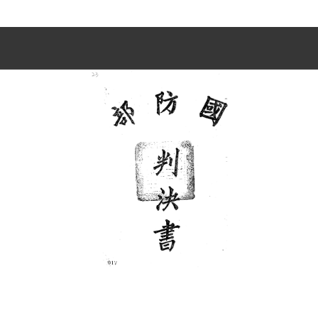
史料
Historical Materials