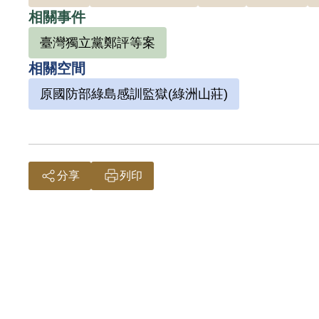
間，鄭評表示希望他能參加臺灣獨立黨。洪因
相關事件
臺灣獨立黨鄭評等案
據判決書，洪維和答應加入臺灣獨立黨後，參加
相關空間
同黨分子發展組織，製造臺灣獨立證章設計及
原國防部綠島感訓監獄(綠洲山莊)
1973年10月12日在臺北市酒泉街孔廟
1973年12月10日軍事檢察官韓延年以《懲
熙、王雲濤做成（63）初特字第二十號、（6
分享
列印
一項意圖顛覆政府而著手實行論罪，但以附從
防部高等覆判庭核准原判。後因查無財產，免
1974年8月26日洪父洪食選任楊金鎦律師
礎。此答辯意旨已在覆判時提出，惟不被法官
名，不許修改，訊問筆錄又抄自自白書內容，