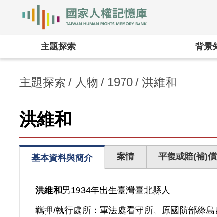
國家人權記憶庫
:::
主題探索
背景
主題探索
人物
1970
洪維和
洪維和
案情
平復或賠(補)償
基本資料與簡介
洪維和
男
1934年出生
臺灣
臺北縣人
羈押/執行處所：
軍法處看守所、原國防部綠島