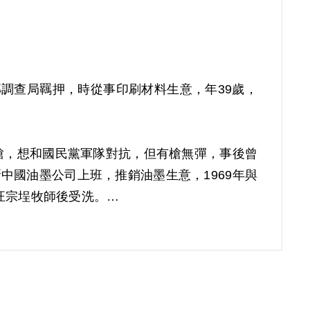
政部調查局羈押，時從事印刷材料生意，年39歲，
槍，想和國民黨軍隊對抗，但有槍無彈，事後曾
國油墨公司上班，推銷油墨生意，1969年與
汪宗埕牧師後受洗。
識，林牧師曾邀約包括洪在內十一人簽名支持參
意識不是從鄭評來的，與鄭評關係不是很深。但
起日本的臺灣獨立運動情形。1972年初洪常和
臺灣獨立，臺灣人才能出頭。1973年5-6月