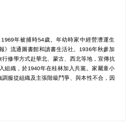
。1969年被捕時54歲。年幼時家中經營漕運生
》流通圖書館和讀書生活社。1936年秋參加
旅行修學方式赴華北、蒙古、西北等地，宣傳抗
組織，於1940年在桂林加入共黨。家屬童小
強調服從組織及主張階級鬥爭、與本性不合，因
行工作。1947年轉入《新生報》擔任資料室主
報》副刊時，曾創辦「新生兒童」版，為戰後臺