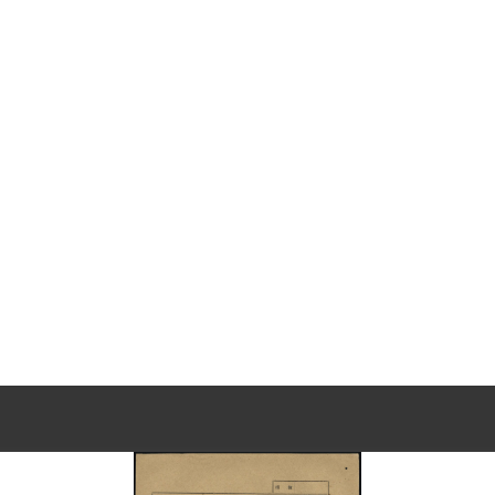
為「鬼節」（Halloween），係「詆譭元首」。其
》、《雷雨》等查禁書籍，「散佈毒素思想」、「伺機為匪
主編〈新生副刊〉採用政治受難者投寄〈新生副刊〉稿件
匪黨」行為。
案以認罪和指證他人換取自新，但童常始終堅持不肯低頭認
法處（61）初特字40號判決書認定「以非法手段顛覆
刑求為理由提起上訴，但國防部仍維持原判。1972年8月
9年其妻華世貞等代表向補償基金會申請補償，2001年
9年5月30日，經促轉會公告撤銷判決處分。