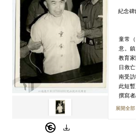
紀念碑
童常（
意。鎮
教育家
日救亡
南受訪
此短暫
撰寫者
展開全部
194
任，並