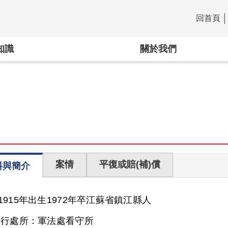
回首頁
:::
知識
關於我們
案情
平復或賠(補)償
料與簡介
1915年出生
1972年卒
江蘇省
鎮江縣人
執行處所：
軍法處看守所