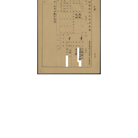
史料
Historical Materials