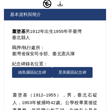
基本資料與簡介
蕭塗基
男
1912年出生
1955年卒
臺灣
臺北縣人
羈押/執行處所：
臺灣省保安司令部、臺北憲兵隊
紀念碑錄名位置：
綠島園區紀念碑
景美園區紀念碑
蕭塗基（1912–1955），男，臺北石碇
人，1953年被捕時42歲。公學校畢業後從