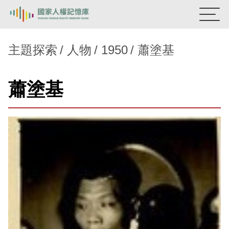
:::
國家人權記憶庫
主題探索
人物
1950
蕭塗基
熱門關鍵字：
陳孟和
李舜治
鹿窟事件
安康接待室
蕭塗基
新生訓導處
蛋殼畫
送物單
主題探索
背景知識
關於我們
意見信箱