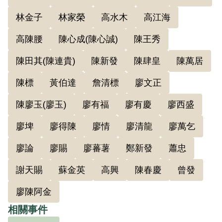
通過予以補償。2018年12月7日經促轉會公
林金子
林家榮
高水木
高江海
告撤銷判決處分。
高陳腰
陳心成(陳心誠)
陳王秀
陳田其(陳連貴)
陳新發
陳肆皇
陳萬居
陳標
黃伯達
詹清標
廖文正
陳廖玉(廖玉)
廖有福
廖有慶
廖西盛
廖埤
廖得陳
廖情
廖清龍
廖萬乞
廖論
廖賜
廖蕃薯
鄭新發
蕭忠
謝天賜
蘇金英
高興
陳春慶
曾發
廖陳阿金
相關事件