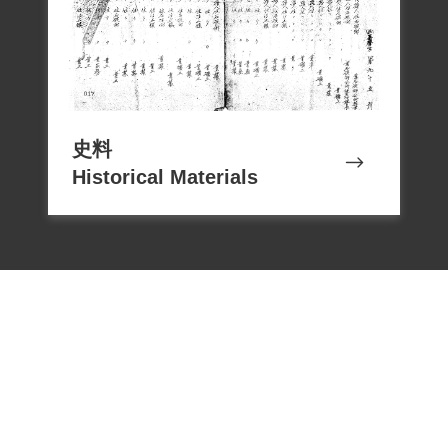
史料
Historical Materials