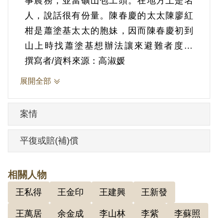
事農務，並當礦山包工頭。在地方上是名
人，說話很有份量。陳春慶的太太陳廖紅
柑是蕭塗基太太的胞妹，因而陳春慶初到
山上時找蕭塗基想辦法讓來避難者度生
活，乃安排他們鋸松柏釘製洗煤用的水漕
撰寫者/資料來源：高淑媛
賣給礦場，1953年1月1日早上要去礦場工
展開全部
作時被捕，根據臺灣省保安司令部（43）
審覆字第0022號判決書，以「意圖以非法
案情
之方法顛覆政府而著手實行」為罪名判處
死刑。頂寮坑在鹿窟事件中有10多名被
平復或賠(補)償
捕，判死刑者有3位，即蕭塗基、王新發、
詹清標。
相關人物
蕭一郎、蕭廖菊等人於1999年5月26日代表
王私得
王金印
王建興
王新發
蕭塗基向補償基金會提出補償申請，2001
年3月31日經第二屆第五次臨時董事會審核
王萬居
余金成
李山林
李紫
李蘇照