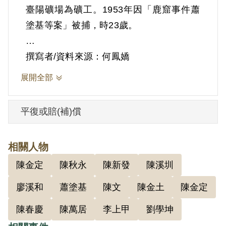
臺陽礦場為礦工。1953年因「鹿窟事件蕭
塗基等案」被捕，時23歲。
據官方資料記載，1950年間在家由陳春慶
撰寫者/資料來源：何鳳嬌
介紹加入共黨人民武裝保衛隊為隊員，受
展開全部
王指導員（李上甲）領導，與余金成、陳
秋永、陳金土等同一安全小組，余金成為
平復或賠(補)償
小組長。1952年4月間老蕭（劉學坤）宣布
改為情報小組。加入後曾參與安全小組會6
相關人物
次、情報小組會4次，學習保密防特的方
陳金定
陳秋永
陳新發
陳溪圳
法，並由王、蕭二指導員講解時局問題、
共黨的好處，及調查警察特務入村動靜，
廖溪和
蕭塗基
陳文
陳金土
陳金定
向老蕭報告過3次。
陳春慶
陳萬居
李上甲
劉學坤