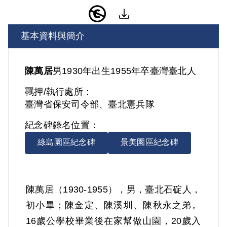
基本資料與簡介
陳萬居
男
1930年出生
1955年卒
臺灣
臺北人
羈押/執行處所：
臺灣省保安司令部、臺北憲兵隊
紀念碑錄名位置：
綠島園區紀念碑
景美園區紀念碑
陳萬居（1930-1955），男，臺北石碇人，
初小畢；陳金定、陳溪圳、陳秋永之弟。
16歲公學校畢業後在家幫做山園，20歲入