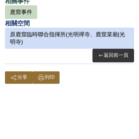
相關事件
1953年1月14日在鹿窟山上遭到逮捕，送到
石碇鹿窟菜廟（今光明寺），在這裡遭到
鹿窟事件
刑求逼供。1953年4月6日臺灣省保安司令
相關空間
部保安處轉送軍法處審理。6月15日該部以
原鹿窟臨時聯合指揮所(光明禪寺、鹿窟菜廟|光
（42）安序字第2455號提起公訴，10月23
明寺)
日以（42）審三字第60號意圖以非法之方
返回前一頁
法顛覆政府而著手實行，判處死刑，褫奪
公權終身，全部財產除酌留其家屬必需生
分享
列印
活費用外均沒收。因同案中之蕭塗基等所
犯之罪法定刑為唯一死刑案件，應行合議
審判，所以經國防部（43）清澈字第923號
令將原判決撤銷發還復審。1954年12月18
日（43）審復字第22號判決其意圖以非法
之方法顛覆政府而著手實行，處死刑，褫
奪公權終身，全部財產除酌留其家屬必需