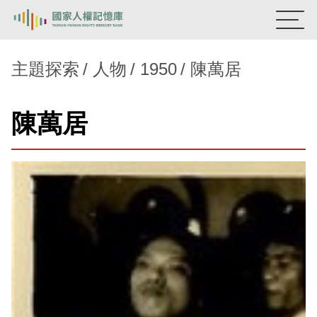
:::
國家人權記憶庫
主題探索
人物
1950
陳萬居
熱門關鍵字：
陳孟和
李舜治
鹿窟事件
安康接待室
陳萬居
新生訓導處
蛋殼畫
送物單
主題探索
背景知識
關於我們
意見信箱