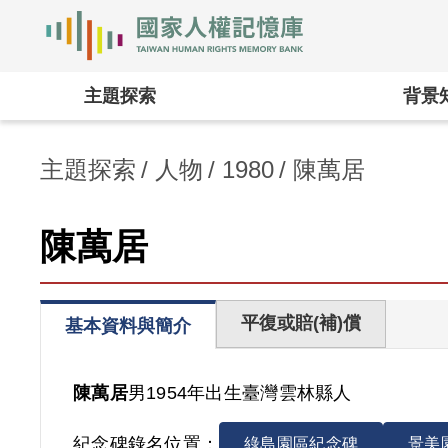
國家人權記憶庫
:::
主題探索
背景
主題探索
人物
1980
陳萬居
陳萬居
平復或賠(補)償
基本資料與簡介
陳萬居
男
1954年出生
臺灣
雲林縣人
紀念碑錄名位置：
綠島園區紀念碑
景美