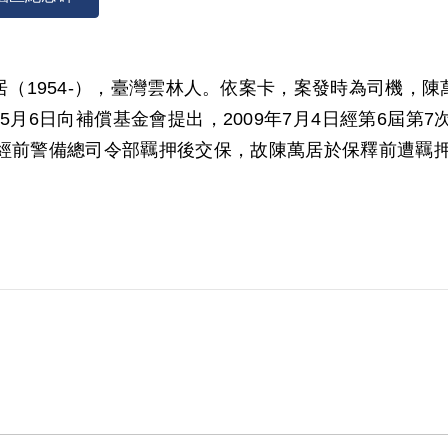
（1954-），臺灣雲林人。依案卡，案發時為司機，陳萬居
09年5月6日向補償基金會提出，2009年7月4日經第6
經前警備總司令部羈押後交保，故陳萬居於保釋前遭羈押