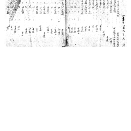
史料
Historical Materials
展開