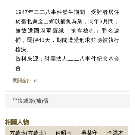
1947年二二八事件發生期間，受難者居住
於臺北縣金山鄉以捕魚為業，同年3月間，
無故遭國府軍羅織「搶奪槍砲」罪名逮
捕，羈押41天，期間遭受刑求並險被執行
資料來源：財團法人二二八事件紀念基金
會
展開全部
平復或賠(補)償
相關人物
方萬圡(方萬土)
何昭南
吳某守
李添木