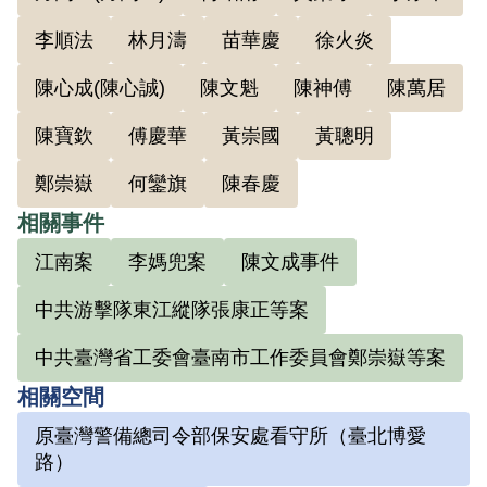
李順法
林月濤
苗華慶
徐火炎
陳心成(陳心誠)
陳文魁
陳神傅
陳萬居
陳寶欽
傅慶華
黃崇國
黃聰明
鄭崇嶽
何鑾旗
陳春慶
相關事件
江南案
李媽兜案
陳文成事件
中共游擊隊東江縱隊張康正等案
中共臺灣省工委會臺南市工作委員會鄭崇嶽等案
相關空間
原臺灣警備總司令部保安處看守所（臺北博愛
路）