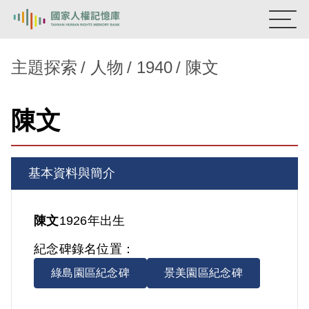
:::
國家人權記憶庫
主題探索
人物
1940
陳文
熱門關鍵字：
陳孟和
李舜治
鹿窟事件
安康接待室
陳文
新生訓導處
蛋殼畫
送物單
主題探索
基本資料與簡介
背景知識
關於我們
陳文
1926年出生
紀念碑錄名位置：
意見信箱
綠島園區紀念碑
景美園區紀念碑