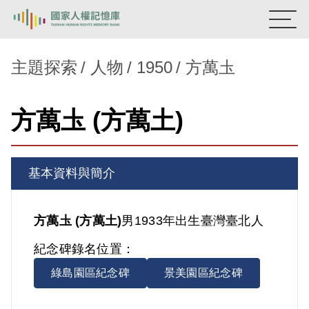
:::
國家人權記憶庫
主題探索
人物
1950
方萬圡
熱門關鍵字：
陳孟和
李舜治
鹿窟事件
安康接待室
方萬圡 (方萬土)
新生訓導處
蛋殼畫
送物單
主題探索
基本資料與簡介
背景知識
關於我們
方萬圡 (方萬土)
男
1933年出生
臺灣
臺北人
紀念碑錄名位置：
意見信箱
綠島園區紀念碑
景美園區紀念碑