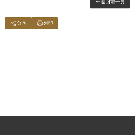
返回前一頁
其於2000年12月向補償基金會提出申請，
2002年7月經第2屆第24次臨時董事會審核
分享
列印
通過予以補償。補償理由為原判決認其明
知張金海、陳文卿為匪諜而不告密檢舉，
係以其於偵查中自白及陳文卿等之供述為
據。惟其於審理時否認，此外無其他具體
佐證，證明其明知張金海等為匪諜，故認
本案非有實據。
2019年2月經促轉會公告撤銷判決處分。