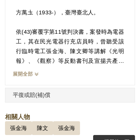
方萬圡（1933-），臺灣臺北人。
依(43)審覆字第11號判決書，案發時為電器
工，其在民光電器行充店員時，曾聽受該
行臨時電工張金海、陳文卿等講解《光明
報》、《觀察》等反動書刊及宣揚共產政
治、攻擊政府腐敗等匪黨教育，明知張金
展開全部
海等住址，且在被捕前尚與陳文卿會面，
知悉陳君行蹤，卻不向政府告密檢舉。
平復或賠(補)償
1952年12月18日被羈押。1954年經臺灣省
保安司令部以《戡亂時期檢肅匪諜條例》
相關人物
第9條「明知為匪諜而不告密檢舉」判處有
張金海
陳文
張金海
期徒刑1年3月。1954年3月22日保釋。