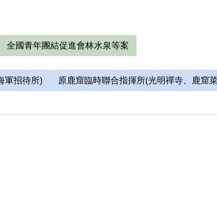
。
權促進會會長邱晃泉律師的幫助下打冤獄賠償。在陳久
全國青年團結促進會林水泉等案
海軍招待所)
原鹿窟臨時聯合指揮所(光明禪寺、鹿窟菜