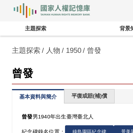
國家人權記憶庫
:::
主題探索
背景
主題探索
人物
1950
曾發
曾發
平復或賠(補)償
基本資料與簡介
曾發
男
1940年出生
臺灣
臺北人
紀念碑錄名位置：
綠島園區紀念碑
景美