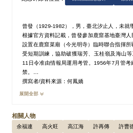
曾發（1929-1982），男，臺北汐止人，未
根據官方資料記載，曾發參加鹿窟基地臺灣人民
設置在鹿窟菜廟（今光明寺）臨時聯合指揮所
受短期訓練，協助破獲瑞芳、玉桂嶺及海山等三
11日令准由情報局運用考管。1956年7月
禁。
據同時被捕高泰的口訪紀錄，是余萬居招他加
撰寫者/資料來源：何鳳嬌
印時沒講什麼，後來就由許再傳、李上甲在草
展開全部
6個月後放出來作雜役。1953年2月1-4
不好、不會作饅頭，常被打，但還是得繼續學作
相關人物
大家的意思，乃由陳久雄寫報告要大家簽名送
余福連
高火旺
高江海
許再傳
許曹
有15人。自被捕到釋放，共被羈押1,981