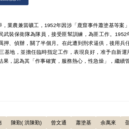
就學，業農兼當礦工，1952年因涉「鹿窟事件蕭塗基等案
武裝保衛隊為隊員，接受匪幫訓練，為匪工作。1952
羈押、偵辦，關了半個月。在此遭到刑求逼供，後用兵
基地，並擔任臨時指定工作，表現良好，准予自新運用。
管考結果，認為其「作事確實，服務熱心，性急燥」，繼
入臺灣保衛隊，有次帶一陌生人來，說是詹指導員（許
地或大樹下教育他們。他都與高泰、余萬居、余萬來等4
日曾因過年獲准回家探視。他在感訓期間都待在廚房較多，
，邊做邊哭。直到1958年6月底才釋放。被釋放前1-
給谷正文，谷看了很生氣，威脅說要槍斃、要送火燒島
德
陳勤( 洪陳勤)
曾文通
蕭塗基
余萬來
天。出獄後才娶妻生子，直到過世前都在七星煤礦工作。19