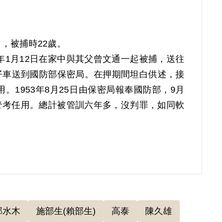
」，被捕時22歲。
年1月12日在家中與其父曾文通一起被捕，送往
仔車送到國防部保密局。在押期間坦白供述，接
1953年8月25日由保密局報奉國防部，9月
續管考任用。總計被管訓六年多，沒判罪，如同軟
再傳）；後拿單子叫他蓋手印，但沒宣誓。剛蓋
人去聽。送到保密局後，最初6個月關在監獄，
主要是作饅頭、煮飯給人吃。剛開始的時候，飯煮
2年，受管訓的19人看留置他們的谷正文無釋放
。後來分三批釋放這些人，曾發是第二批，同批
邵水木
施部生(賴部生)
高泰
陳久雄
82年為幫一年紀大的同事多做一些工作，突被礦