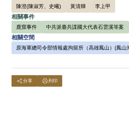
坑滾下來的大石頭砸到，血流滿面，當場死亡
陳澄(陳淑芳、史曦)
黃清輝
李上甲
曾發等這些在鹿窟案中的被感化者，在臺灣人
相關事件
鹿窟事件
中共派臺共諜國大代表石雲溪等案
相關空間
原海軍總司令部情報處拘留所（高雄鳳山）(鳳山
分享
列印