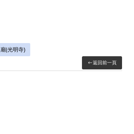
雄求助下，谷正文也出庭作證，讓這些沒有判決
廟|光明寺)
返回前一頁