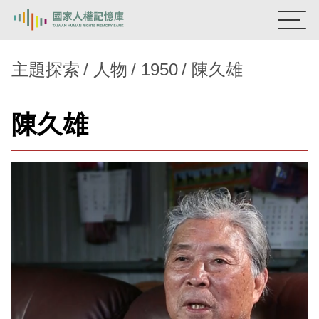
:::
國家人權記憶庫
主題探索
人物
1950
陳久雄
熱門關鍵字：
陳孟和
李舜治
鹿窟事件
安康接待室
陳久雄
新生訓導處
蛋殼畫
送物單
主題探索
背景知識
關於我們
意見信箱