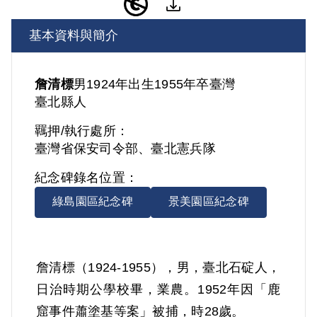
基本資料與簡介
詹清標
男
1924年出生
1955年卒
臺灣
臺北縣人
羈押/執行處所：
臺灣省保安司令部、臺北憲兵隊
紀念碑錄名位置：
綠島園區紀念碑
景美園區紀念碑
詹清標（1924-1955），男，臺北石碇人，
日治時期公學校畢，業農。1952年因「鹿
窟事件蕭塗基等案」被捕，時28歲。