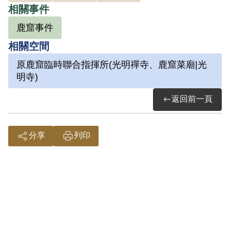
送國防部保密局收押。後移送臺灣省保安
相關事件
司令部偵辦。4月6日由保安處移送軍法處
鹿窟事件
審理。6月15日該部將之起訴。10月23日以
相關空間
（42）審三字第60號判決其意圖以非法之
原鹿窟臨時聯合指揮所(光明禪寺、鹿窟菜廟|光
方法顛覆政府而著手實行，判處死刑，褫
明寺)
奪公權終身，全部財產除酌留其家屬必需
返回前一頁
生活外均沒收。國防部以同案蕭塗基等所
犯之罪法定刑為唯一死刑案件，應行合議
審判，合將原判決撤銷發還復審。1954年
分享
列印
12月18日臺灣省保安司令部再以（43）審
復字第22號，判決其意圖以非法之方法顛
覆政府而著手實行，判處死刑，褫奪公權
終身，全部財產除酌留其家屬必生活外均
沒收。1955年5月15日（44）國防部理琦
字1233號令核定，5月27日上午交付臺北憲