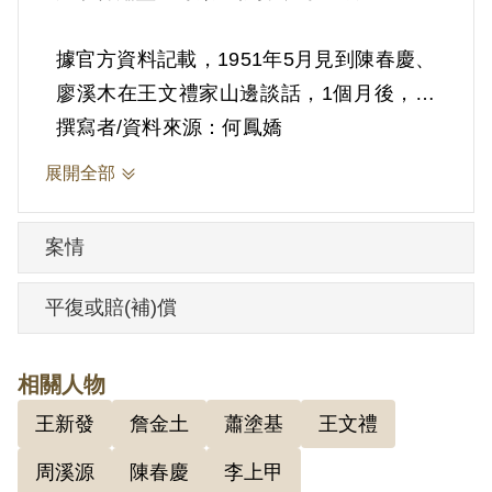
據官方資料記載，1951年5月見到陳春慶、
廖溪木在王文禮家山邊談話，1個月後，廖
溪木即帶陳春慶到他家，要他不可對別人
撰寫者/資料來源：何鳳嬌
講看到他們在談話，並由陳春慶介紹加入
展開全部
共產黨人民武裝保衛隊，與廖溪木、王新
發、周溪源、王文禮等同一小組，廖溪木
案情
為組長，受姓王（李上甲）及姓鄭（林三
合）的領導。曾開過3次會，討論如何保衛
平復或賠(補)償
鄉村的事；又受過軍訓2次，以竹竿代步槍
進行操練。
相關人物
王新發
詹金土
蕭塗基
王文禮
1952年12月29日軍隊圍鹿窟時遭捕，送至
鹿窟菜廟（今光明寺），1953年 3月3日解
周溪源
陳春慶
李上甲