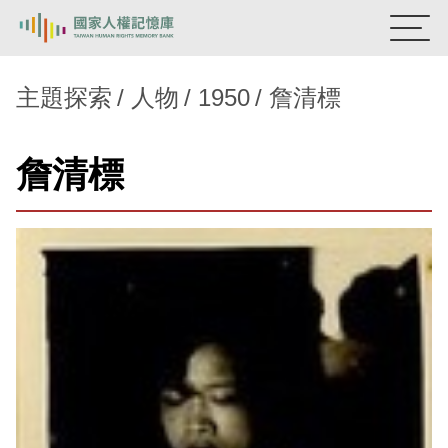
:::
國家人權記憶庫
主題探索
人物
1950
詹清標
熱門關鍵字：
陳孟和
李舜治
鹿窟事件
安康接待室
詹清標
新生訓導處
蛋殼畫
送物單
主題探索
背景知識
關於我們
意見信箱