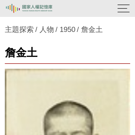
:::
國家人權記憶庫
主題探索
人物
1950
詹金土
熱門關鍵字：
陳孟和
李舜治
鹿窟事件
安康接待室
詹金土
新生訓導處
蛋殼畫
送物單
主題探索
背景知識
關於我們
意見信箱