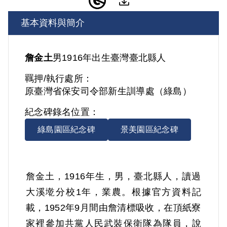
基本資料與簡介
詹金土
男
1916年出生
臺灣
臺北縣人
羈押/執行處所：
原臺灣省保安司令部新生訓導處（綠島）
紀念碑錄名位置：
綠島園區紀念碑
景美園區紀念碑
詹金土，1916年生，男，臺北縣人，讀過
大溪墘分校1年，業農。根據官方資料記
載，1952年9月間由詹清標吸收，在頂紙寮
家裡參加共黨人民武裝保衛隊為隊員，說