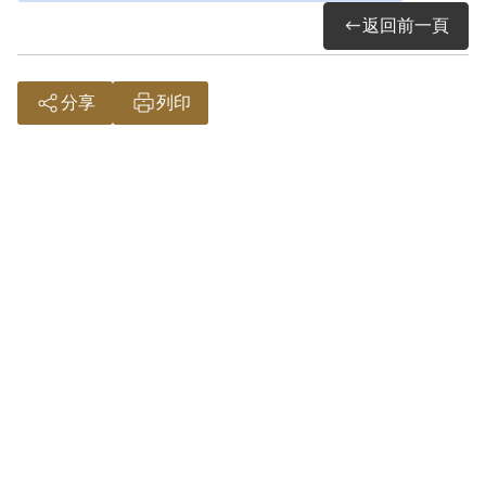
銷發還復審。1954年12月18日（43）審覆
返回前一頁
字第22號判決其參加叛亂組織，判處有期
徒刑8年、褫奪公權6年。1955年5月5日經
分享
列印
國防部（44）理琦字第1233號核定。判刑
確定後送保安司令部軍法處安坑看守所，
1957年5月14日送綠島新生訓導處，初編入
第十中隊，9月改編第七中隊。1960年12月
28日執行期滿釋放。
被捕後留下妻子幼女。迨出獄後，妻子因
精神折磨，受不了壓力而離去。1999年10
月詹金土向補償基金會申請補償案，2001
年1月20日經第二屆第二次董事會審查通
過，予以補償。2018年10月4日經促轉會公