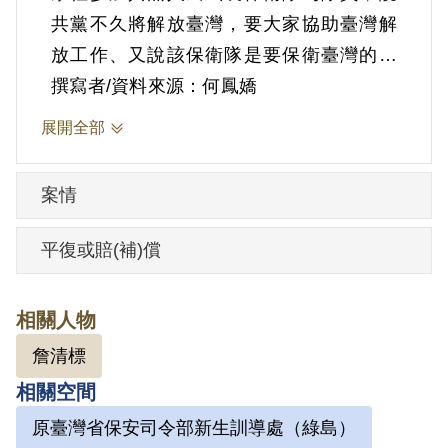
共黨不久將解放臺灣，要大家協助臺灣解
放工作、又說該保衛隊是要保衛臺灣的，
並指導保密防特辦法等問題。
撰寫者/資料來源：何鳳嬌
1952年12月29日在準備入臺陽煤礦時被
展開全部
捕，時37歲。送到鹿窟菜廟（今光明
寺），關了一個多月，受到嚴刑逼供。
案情
1953年1月18日送到臺灣省保安司令部保安
處關押，4月8日轉送軍法處，1953年6月
平復或賠(補)償
15日該部以（42）安序字第2455號起訴，
12月18日以（42）審三字第60號判決參加
相關人物
叛亂組織，處有期徒刑10年、褫奪公權6
詹清標
年。因同案中之蕭塗基等所犯之罪法定刑
相關空間
為唯一死刑案件，應行合議審判，所以經
國防部（43）清澈字第923號令將原判決撤
原臺灣省保安司令部新生訓導處（綠島）