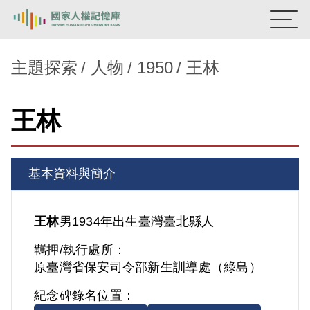
:::
國家人權記憶庫
主題探索
人物
1950
王林
熱門關鍵字：
陳孟和
李舜治
鹿窟事件
安康接待室
王林
新生訓導處
蛋殼畫
送物單
主題探索
基本資料與簡介
背景知識
關於我們
王林
男
1934年出生
臺灣
臺北縣人
羈押/執行處所：
意見信箱
原臺灣省保安司令部新生訓導處（綠島）
紀念碑錄名位置：