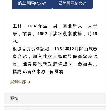
綠島園區紀念碑
景美園區紀念碑
王林，1934年生，男，臺北縣人，未就
學，業農。1952年涉叛亂案被捕，時19
歲。
根據官方資料記載，1951年12月間由陳春
慶介紹，加入共黨人民武裝保衛隊為隊
員。陳春慶說新政府將成立，參加共黨
後，將來臺灣解放就有好的機會等語。加
撰寫者/資料來源：何鳳嬌
入後曾開會1次，由陳春慶指導保守秘密方
展開全部
法及防範特務警察的行動等技術。1952年
12月29日在路中遭軍隊圍捕，押禁在鹿窟
案情
菜廟（今光明寺）約1個月，遭到嚴刑逼
供。後轉送臺灣省保安司令部保安處3個