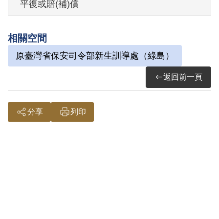
平復或賠(補)償
月，1953年4月6日解送軍法處偵辦，於6月
15日起訴，10月23日以其參加叛亂組織，
相關空間
處有期徒刑10年、褫奪公權6年。因同案中
原臺灣省保安司令部新生訓導處（綠島）
之蕭塗基等所犯之罪法定刑為唯一死刑案
件，應行合議審判，經國防部命令將原判
返回前一頁
決撤銷發還復審。1954年12月18日保安司
令部復審後，以其參加叛亂組織處有期徒
分享
列印
刑8年、褫奪公權6年。
「鹿窟事件蕭塗基等案」的判決於1955年5
月5日經國防部核定，但王林不服，1956年
10月14日聲請再審。但保安司令部於10月
22日以其未附原判決繕本，又未提出足認
該申請人應受無罪免訴免刑或輕於原判決
所認罪名之判決確實新證據，核與聲請程