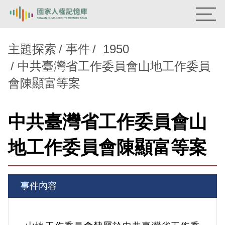
:::
國家人權記憶庫
主題探索
事件
1950
中共臺灣省工作委員會山地工作委員
熱門關鍵字：
陳孟和
李舜治
鹿窟事件
安康接待室
會陳顯富等案
新生訓導處
蛋殼畫
送物單
主題探索
中共臺灣省工作委員會山
背景知識
地工作委員會陳顯富等案
關於我們
意見信箱
事件內容