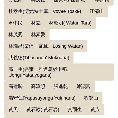
議）；決議的「目前具體工作」中，「建
杜孝生(博尤特士庫、Voyʉe Toskʉ)
汪清山
立高山族關係」被列為「加強群眾工作」
的要項之一。香港會議後，省工委會書記
卓中民
林立
林昭明( Watan Tara)
蔡孝乾返臺根據決議發展組織，在高山族
林茂秀
林素愛
工作方面委由簡吉負責，之後又吸收陳顯
富加入研究工作。其後省工委會陸續完成
林瑞昌(樂信．瓦旦、Losing Watan)
《關於高山族工作指示》、《蓬萊族政策
武義德(Tibusungu' Muknana)
方案》，以「民族自決」為號召，企圖爭
高一生(吾雍．雅達烏猶卡那、
取山地各族頭目、村長、知識份子、公教
UonguYatauyogana)
人員、學生等。1949年中旬，首先於臺北
高建勝
高澤照
張進乾
陳顯富
接觸鄒族湯守仁、泰雅族林瑞昌、高澤照
等原住民公職，也發展林昭明、高建勝等
湯守仁(Yapasuyongʉ Yulunana)
程登山
原住民學生。1949年9-10月間，省工委會
黃天
黃石巖( 黃石岩)
黃雨生
黃垚
山地工作委員會正式成立，以簡吉為書