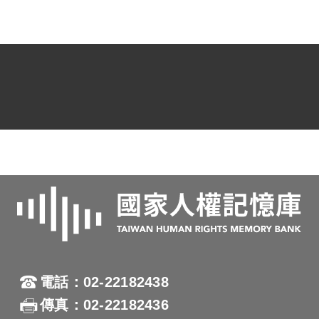
立、卓中民「共同意圖以非法之方法，變
更國憲，顛覆政府，而著手實行」，各處
死刑；楊熙文「共同意圖以非法之方法，
變更國憲，顛覆政府，而著手實行」，黃
天「藏匿叛徒」，判處無期徒刑；張洪
南、廖德良、施宜臻「藏匿叛徒」，黃垚
「參加叛亂之組織」，各處有期徒刑10
年；施清輝「幫助藏匿叛徒」，處有期徒
刑5年；林素愛、楊火木、吳茂松、劉地
春、黃秋爽、黃秋笙「明知匪諜而不告密
檢舉」，處有期徒刑1年。11月8日，參謀
總長周至柔將此擬判呈送總統府核覆。13
日，總統府參軍長劉士毅核定更改楊熙文
電話：02-22182438
刑度之擬辦意見，以楊熙文「既以顛覆政
傳真：02-22182436
府論罪，核其犯情亦並無可恕之處」；黃