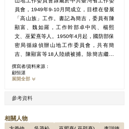
山地工作委員會隸屬於中共臺灣省工作委
員會，1949年9-10月間成立，目標在發展
「高山族」工作。書記為簡吉，委員有陳
顯富、魏如羅，工作幹部卓中民、楊熙
文、巫綤熹等人。1950年4月起，國防部保
密局循線偵辦山地工作委員會，共有簡
吉、陳顯富等18人陸續被捕。除簡吉繼續
另案偵查省工委會相關案件外，其餘陳顯
撰寫者/資料來源：
富等17人移交臺灣省保安司令部軍法處審
顧恒湛
展開全部
辦，是為中共臺灣省工作委員會山地工作
委員會陳顯富等案。
參考資料
根據保密局及保安司令部等情治機關的調
查，1948年5-6月間，中共華東局召集臺灣
省工作委員會、臺灣民主自治同盟在香港
相關人物
召開「臺灣工作幹部會議」（即香港會
方義仲
吳茂松
巫綤熹( 巫邵熹)
李訓德