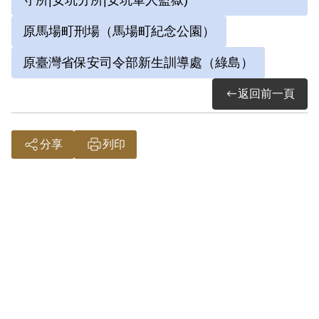
守所|安坑分所|安坑軍人監獄)
間，曾協助建立食品工廠、舉辦夜學、參
原馬場町刑場（馬場町紀念公園）
加鄒族幹部會議等，並由蔡孝乾下令成立
阿里山支部，後來因政府清查戶口政策，
原臺灣省保安司令部新生訓導處（綠島）
才分批下山離去。
返回前一頁
山地工作委員會陳顯富等案被起訴者共17
人，除上述有提及的陳顯富、林立、黃雨
分享
列印
生、卓中民、楊熙文，還包括在簡吉、陳
顯富、蔡孝乾等藏匿時，曾提供住處或與
其接觸者，包括黃天、張洪南、廖德良、
施宜臻、施清輝、黃垚、林素愛、楊火
木、吳茂松、劉地春、黃秋爽、黃秋笙
（遷）。1950年9月18日臺灣省保安司令部
軍法處審判官陳英做成（39）安澄字第
2806號之判決書，陳顯富、黃雨生、林