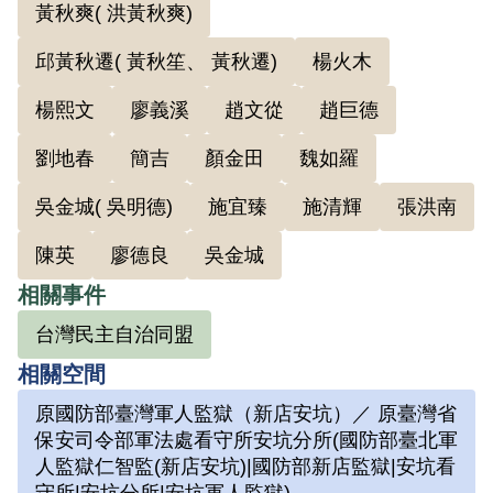
記，負責北部工作；陳顯富、魏如羅擔任
黃秋爽( 洪黃秋爽)
委員，分別負責發展南部及中部工作。其
邱黃秋遷( 黃秋笙、 黃秋遷)
楊火木
他主要幹部有：卓中民，負責宣傳及對原
住民學生的工作；林立，協助開拓阿里山
楊熙文
廖義溪
趙文從
趙巨德
與鄒族的關係；楊熙文，擔任嘉義與臺北
劉地春
簡吉
顏金田
魏如羅
間之聯絡員，也負責開闢阿里山山腳非高
吳金城( 吳明德)
施宜臻
施清輝
張洪南
山族居住村落的群眾工作，另負責轉送黨
的同志入山掩蔽；巫綤熹，負責中北部聯
陳英
廖德良
吳金城
絡工作，往返竹東、角板山、埔里等地發
相關事件
展組織。此外，省工委會相關組織在1949
台灣民主自治同盟
年中下旬開始被當局發現、查獲後，陸續
相關空間
有黃石岩（巖）、黃雨生等省工委會人士
原國防部臺灣軍人監獄（新店安坑）／ 原臺灣省
在湯守仁等掩護下陸續進入吳鳳鄉（今阿
保安司令部軍法處看守所安坑分所(國防部臺北軍
里山鄉）樂野村躲藏，最後連省工委會書
人監獄仁智監(新店安坑)|國防部新店監獄|安坑看
記蔡孝乾亦上山藏匿。這些人在樂野期