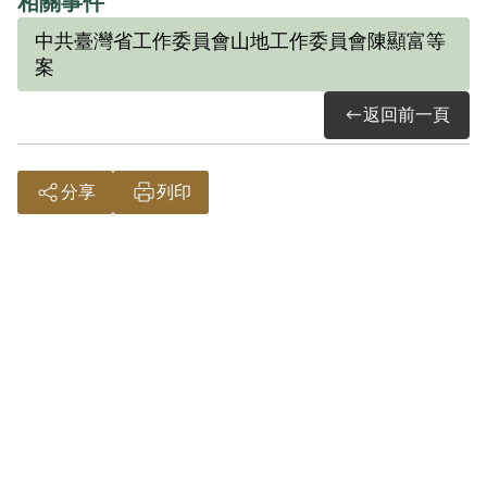
相關事件
員會郭琇琮等案」，於1949年12月被捕，
中共臺灣省工作委員會山地工作委員會陳顯富等
1950年11月執行槍決。其小叔謝桂芳也在
案
就讀臺中農學院時被抓，判無期徒刑，
返回前一頁
1951年在獄中病死。
1950年4月國防部保密局展開省工委會山地
工作委員會逮捕行動，山地工作委員會書
分享
列印
記簡吉於4月26日被逮，林素愛則於5月6日
被捕，此逮捕行動下被捕者共有簡吉、陳
顯富等18人。保密局完成偵訊筆錄及處理
意見後，除簡吉繼續偵查其他線索而另案
處理外，8月28日保密局將陳顯富等17名移
交臺灣省保安司令部軍法處審辦。依據訊
問筆錄及判決書，林素愛供述，簡吉、蔡
孝乾皆因曾至他們醫院注射而認識。丈夫