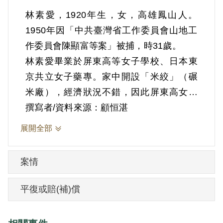
林素愛，1920年生，女，高雄鳳山人。
1950年因「中共臺灣省工作委員會山地工
作委員會陳顯富等案」被捕，時31歲。
林素愛畢業於屏東高等女子學校、日本東
京共立女子藥專。家中開設「米絞」（碾
米廠），經濟狀況不錯，因此屏東高女畢
業後即赴日求學。在日本求學時認識就讀
撰寫者/資料來源：顧恒湛
日本千葉大學醫科的謝桂林，兩人在日本
展開全部
求學期間返臺結婚，之後再赴日完成學
業。1946年林素愛夫婦自日本返回臺灣，
案情
其夫謝桂林先在臺北古亭町專賣局附屬的
共濟醫院上班。1948年自己開業謝外科醫
平復或賠(補)償
院，林素愛則擔任藥劑師。謝桂林後來捲
入「中共臺灣省工作委員會臺北市工作委