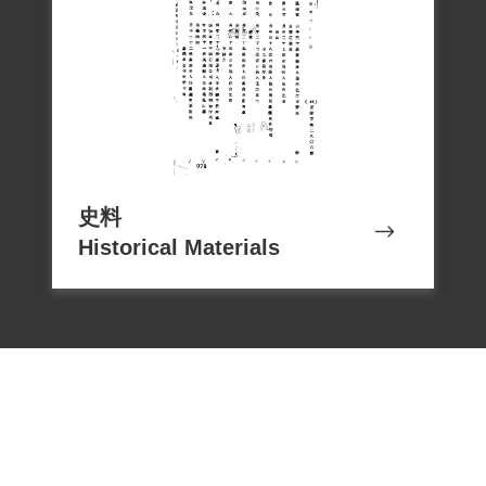
局前述之擬判，經國防部參謀總長周至
柔、總統府參軍長劉士毅、總統蔣介石等
核覆後，12月18日完成終審，仍維持有期
徒刑1年。林服刑至1951年1月19日獲交保
開釋。
根據林素愛的口述，她被叫去審判時，庭
史料
上說著國語，她沒有一個字聽得懂，到底
Historical Materials
判有罪、無罪都不知道，那個時候也沒有
翻譯。她出獄後才知道丈夫已被槍斃，屍
體由她公公領回、火化了。雖然她是藥專
畢業，事後到醫院應徵都因思想犯而不敢
雇用她，連朋友也不敢和她來往。後來由
日本朋友介紹認識了省議員郭國基，才經
由郭國基出面當保證人，進到高雄市立大