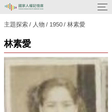
:::
國家人權記憶庫
主題探索
人物
1950
林素愛
熱門關鍵字：
陳孟和
李舜治
鹿窟事件
安康接待室
林素愛
新生訓導處
蛋殼畫
送物單
主題探索
背景知識
關於我們
意見信箱