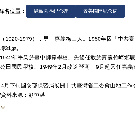
錄名位置：
綠島園區紀念碑
景美園區紀念碑
（1920-1979），男，嘉義梅山人。1950年因「
時31歲。
1942年畢業於臺中師範學校。先後任教於嘉義竹崎鄉
公田國民學校。1949年2月改途營商，9月起又任嘉
0年4月下旬國防部保密局展開中共臺灣省工委會山地工
日被逮，劉地春則於5月5日被捕，此行動被捕者共有簡
/資料來源：顧恒湛
，除簡吉繼續偵查其他線索而另案處理外，8月28日保
。依據訊問筆錄及判決書，劉地春曾與楊熙文在鹿滿國校
，楊熙文獲知劉地春在大同國校任教後，曾多次到學校
及解放軍七月可來臺灣」。劉地春否認參加共產黨，表