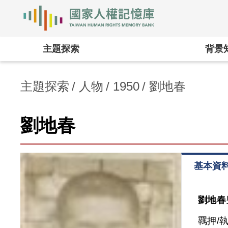
國家人權記憶庫
:::
主題探索
背景
主題探索
人物
1950
劉地春
劉地春
基本資
劉地春
羈押/