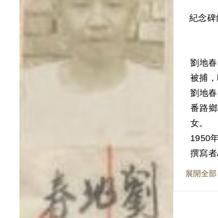
紀念碑
劉地春
被捕，
劉地春
番路鄉
女。
195
月26
撰寫者
意見後
展開全部
處審辦
上偶遇
甚好，