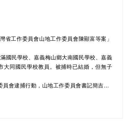
中共臺灣省工作委員會山地工作委員會陳顯富等案」
鹿滿國民學校、嘉義梅山鄉大南國民學校、嘉義
義市大同國民學校教員。被捕時已結婚，但無子
作委員會逮捕行動，山地工作委員會書記簡吉於4
吉、陳顯富等18人。保密局完成偵訊筆錄及處理
密局將陳顯富等17名移交臺灣省保安司令部軍法
同事兩年。1949年12月與楊熙文在嘉義市路
及家中訪劉地春，其中楊熙文曾談及「中共政治
示楊熙文只有對他歌頌中共政治，未曾談及政策