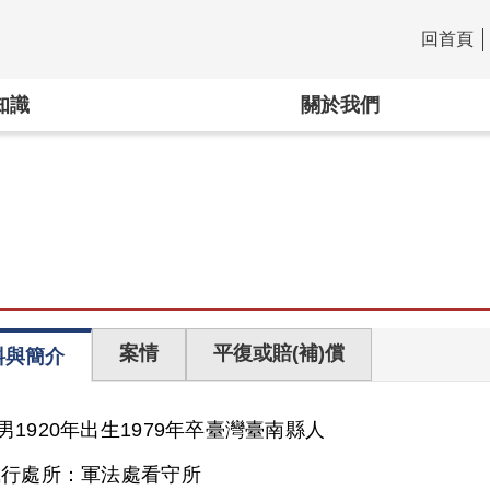
回首頁
:::
知識
關於我們
案情
平復或賠(補)償
料與簡介
男
1920年出生
1979年卒
臺灣
臺南縣人
執行處所：
軍法處看守所