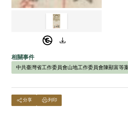
和理論
教員給
195
以劉地
之擬判
判有期
相關事件
199
中共臺灣省工作委員會山地工作委員會陳顯富等
酷刑毒
七次臨
楊君曾
為匪諜
分享
列印
200
銷判決