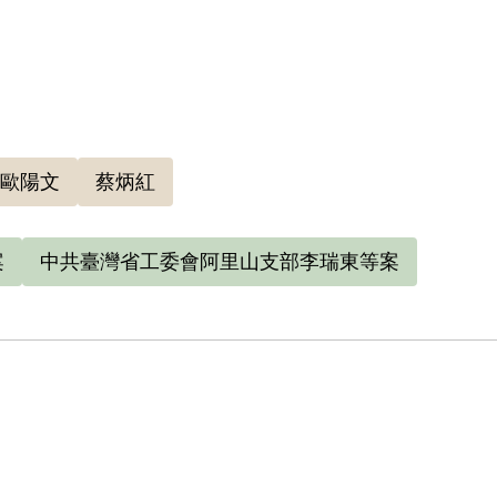
的指示下，擔任嘉義與臺北間之聯絡員，也負責開闢阿
的同志入山掩蔽。
0年9月18日臺灣省保安司令部軍法處審判官陳英對陳顯富等
文「共同意圖以非法之方法變更國憲顛覆政府而著手實
二十八條、五十九條、第一百條第一項，判處無期徒刑
歐陽文
蔡炳紅
部沒收。11月8日，參謀總長周至柔將此擬判呈送總統
度之擬辦意見，認為楊熙文「既以顛覆政府論罪，核其
案
中共臺灣省工委會阿里山支部李瑞東等案
介石批示：「如擬」。12月18日終審判決，審判官陳
八條、第一百條第一項，將楊熙文判處死刑，褫奪公權
2月19日上午5時楊熙文由憲兵第四團於馬場町刑場執
雨生、黃天4人。
熙年等家屬於1999年7月向補償基金會提出補償申請
定行蹤不明，後來才知被槍決身亡，父親因此引發焦慮憂
有楊熙文墓碑。其申請案2001年9月29日經第二屆第