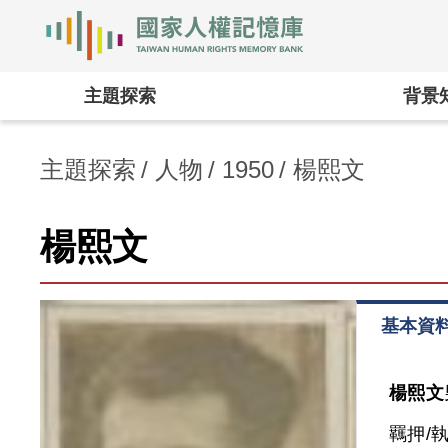
國家人權記憶庫
:::
主題探索
背景
主題探索
人物
1950
楊熙文
楊熙文
基本資
楊熙文
羈押/