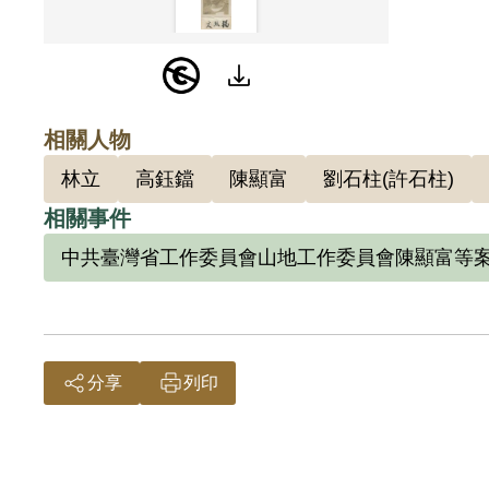
陳顯富
轉送黨
195
以楊熙
相關人物
法》第
林立
高鈺鐺
陳顯富
劉石柱(許石柱)
費外全
相關事件
熙文刑
中共臺灣省工作委員會山地工作委員會陳顯富等
總統蔣
第二十
收。1
立、黃
分享
列印
其弟楊
知，認
六張犁