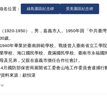
錄名位置：
綠島園區紀念碑
景美園區紀念碑
（1920-1950），男，嘉義市人。1950年因「中
30歲。
1940年畢業於臺南師範學校。戰後曾入臺南省立工學
業學校、海口國民學校、鹿滿國民學校、臺南市永福國
母及兄弟，父親在嘉義市擔任合作社會計。
0年4月國防部保密局展開省工委會山地工作委員會逮捕行
則於5月1日被捕，此行動被捕者共有簡吉、陳顯富等1
/資料來源：顧恒湛
偵查其他線索而另案處理外，8月28日保密局將陳顯富
錄，楊熙文1949年9月在臺南市由陳顯富介紹參加共
領導，其後與張振甫、歐陽文組成臺南市國校教員支部
入山地工作委員會受陳顯富領導，轉至嘉義工作。先聯