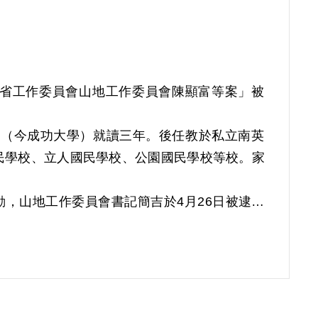
共臺灣省工作委員會山地工作委員會陳顯富等案」被
院（今成功大學）就讀三年。後任教於私立南英
民學校、立人國民學校、公園國民學校等校。家
動，山地工作委員會書記簡吉於4月26日被逮，
8人。保密局完成偵訊筆錄及處理意見後，除簡
等17名移交臺灣省保安司令部軍法處審辦。依據
產黨。先由老朱（簡吉的化名）領導，後在臺南市
，隨後吸收黃垚、高鈺鐺、林登茂入黨。之後楊
絡吳鳳鄉達邦國民學校教員廖圳及林良壽。另在