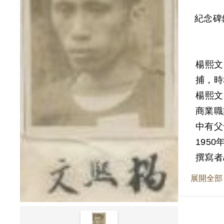
紀念碑
楊熙文
捕，時
楊熙文
商業職
中有父
195
楊熙文
撰寫者
吉繼續
展開全部
訊問筆
受小朱
熙文加