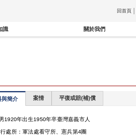
回首頁
:::
知識
關於我們
案情
平復或賠(補)償
料與簡介
男
1920年出生
1950年卒
臺灣
嘉義市人
執行處所：
軍法處看守所、憲兵第4團