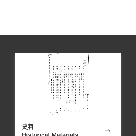
瘦如柴、全身病痛的自己。」2002年4月20
日經補償基金會第二屆第十九次臨時董事
會審核通過予以補償。補償理由為原判決
認定黃垚參加叛亂之組織，係以黃君之自
白為唯一依據，且其參加組織之性質、目
的為何，原判決未予詳查敘明，此外復無
其他具體佐證，故應認本案非有實據。
2018年10月4日經促轉會公告撤銷判決處
分。
史料
Historical Materials