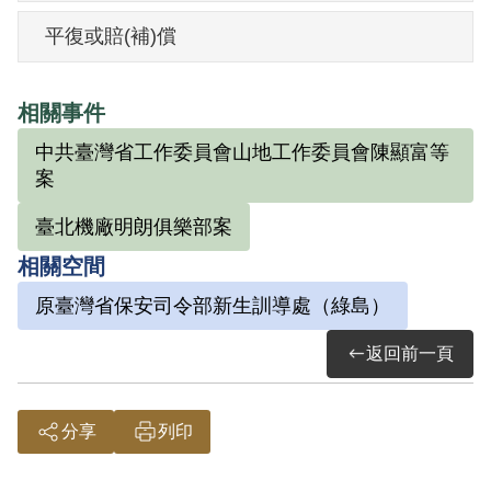
捕，此行動被捕者共有簡吉、陳顯富、楊
平復或賠(補)償
熙文等18人。保密局完成偵訊筆錄及處理
意見後，除簡吉繼續偵查其他線索而另案
相關事件
處理外，8月28日保密局將陳顯富等17名移
中共臺灣省工作委員會山地工作委員會陳顯富等
交臺灣省保安司令部軍法處審辦。依據訊
案
問筆錄及判決書，黃垚在1949年12月在嘉
臺北機廠明朗俱樂部案
義市經楊熙文介紹繳交入黨履歷，但黃垚
認為楊熙文並未向其說明，因此不算加入
相關空間
共產黨，他也未替共黨工作。1950年2-3月
原臺灣省保安司令部新生訓導處（綠島）
間，楊熙文介紹唐、張、郭姓人士住進黃
返回前一頁
垚家中。黃垚稱不知此3人是共產黨，因為
楊熙文稱這3名友人從臺北來無地方住，他
分享
列印
才同意他們住進家裡。
1950年9月18日臺灣省保安司令部軍法處審