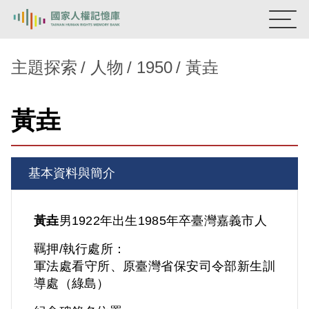
:::
國家人權記憶庫
主題探索
人物
1950
黃垚
熱門關鍵字：
陳孟和
李舜治
鹿窟事件
安康接待室
黃垚
新生訓導處
蛋殼畫
送物單
主題探索
基本資料與簡介
背景知識
關於我們
黃垚
男
1922年出生
1985年卒
臺灣
嘉義市人
羈押/執行處所：
意見信箱
軍法處看守所、原臺灣省保安司令部新生訓
導處（綠島）