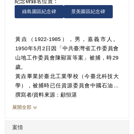
紀念碑錄名位置：
綠島園區紀念碑
景美園區紀念碑
黃垚（1922-1985），男，嘉義市人。
1950年5月2日因「中共臺灣省工作委員會
山地工作委員會陳顯富等案」被捕，時29
歲。
黃垚畢業於臺北工業學校（今臺北科技大
學），被捕時已任資源委員會中國石油公
司嘉義溶劑廠技術員10年。父親在嘉義開
撰寫者/資料來源：顧恒湛
成衣店。被捕時已婚，子女3人。
展開全部
1950年4月國防部保密局展開省工委會山地
工作委員會逮捕行動，山地工作委員會書
案情
記簡吉於4月26日被逮，黃垚則於5月2日被