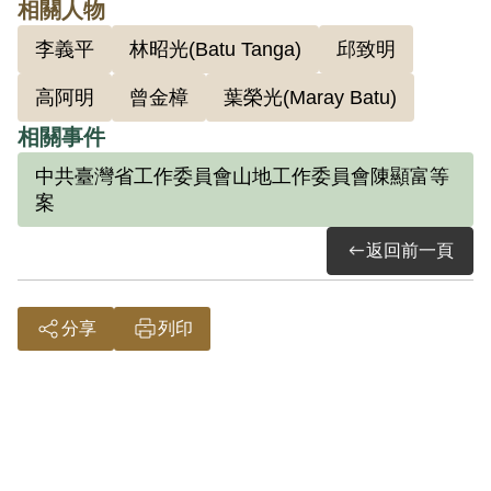
相關人物
年見面，經常一起討論、思考原住民族的
李義平
林昭光(Batu Tanga)
邱致明
過去及未來前途問題。他們面對國民黨政
高阿明
曾金樟
葉榮光(Maray Batu)
府施行山地平地化，推動同化政策，以及
漠視原住民族生存、文化及基本權益，苦
相關事件
思如何克服泰雅族等少數民族及文化存續
中共臺灣省工作委員會山地工作委員會陳顯富等
案
問題。林昭明和幾位知青朋友決定共同組
成「蓬萊民族自救鬥爭青年聯盟」，訂立
返回前一頁
原住民族自覺、自治、自衛三項宣言，擬
以知識為後盾，向政府提出建設性的原住
分享
列印
民族政策方針。他認為這個團體成立的動
機、目標或者策略，類似研究學術團體和
知識團體，並不是情治單位所指控的叛亂
團體。他們並沒有加入任何政黨，包括共
產黨，也不是共產黨的外圍組織。