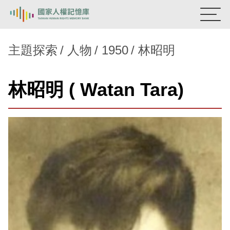
:::
國家人權記憶庫
主題探索
人物
1950
林昭明
熱門關鍵字：
陳孟和
李舜治
鹿窟事件
安康接待室
林昭明 ( Watan Tara)
新生訓導處
蛋殼畫
送物單
主題探索
背景知識
關於我們
意見信箱