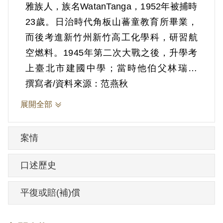
雅族人，族名WatanTanga，1952年被捕時
23歲。日治時代角板山蕃童教育所畢業，
而後考進新竹州新竹高工化學科，研習航
空燃料。1945年第二次大戰之後，升學考
上臺北市建國中學；當時他伯父林瑞昌
（LosinWatan）受聘為省政府諮議，住在
撰寫者/資料來源：范燕秋
臺北市萬華，他為就學方便，借住於伯父
展開全部
萬華的住所。1949年，地下黨人包括簡
吉、陳顯富、卓中民等人兩度來拜訪他伯
案情
父，正好伯父不在，讓他有機會與他們接
觸、談話，討論原住民自治以及原住民社
口述歷史
會面對的問題。他深受簡吉的啟發，也影
響後來組成「蓬萊民族自救鬥爭青年聯
平復或賠(補)償
盟」。
當時林昭明與臺北師範學校原住民知識青