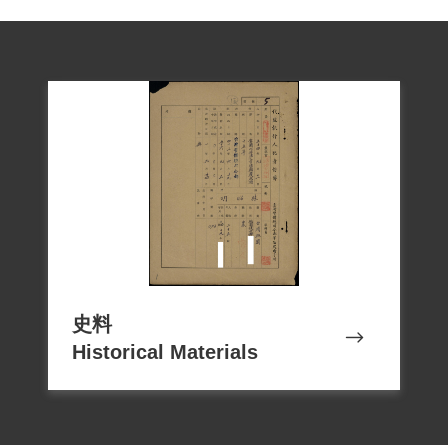
擴展市場貿易，事業經營順利而成功。同
時，長期為爭取原住民人權與民族自治而
努力。
1999年林昭明向補償基金會申請補償，
2000年12月2日經第1屆第23次董事會審核
通過予以補償。2018年10月4日，經促轉會
公告撤銷判決處分。
關鍵詞︰林昭明,桃園,角板山,學生,泰雅
族,WatanTanga,林瑞昌,LosinWatan,地下
黨,簡吉,陳顯富,卓中民,臺北師範學校,原住
民自治,蓬萊民族自救鬥爭青年聯盟,臺灣蓬
史料
萊民族自救鬥爭青年同盟林昭明等案,山地
Historical Materials
平地化,同化政策,外圍組織,桃園警察局,警
總隊保密局,軍法處,高建勝,趙巨德,李訓德,
廖義溪,林茂秀,有期徒刑,補償基金會,促轉