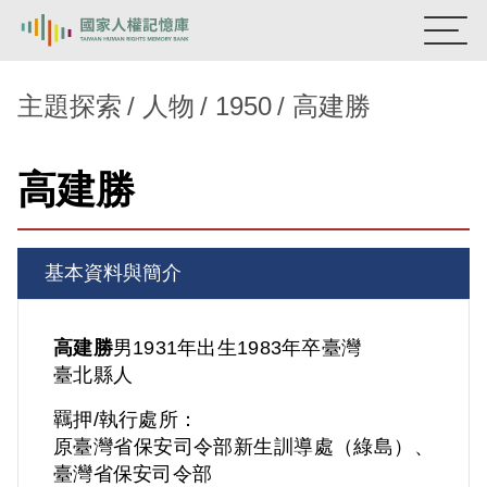
:::
國家人權記憶庫
主題探索
人物
1950
高建勝
熱門關鍵字：
陳孟和
李舜治
鹿窟事件
安康接待室
高建勝
新生訓導處
蛋殼畫
送物單
主題探索
基本資料與簡介
背景知識
關於我們
高建勝
男
1931年出生
1983年卒
臺灣
臺北縣人
意見信箱
羈押/執行處所：
原臺灣省保安司令部新生訓導處（綠島）、
臺灣省保安司令部