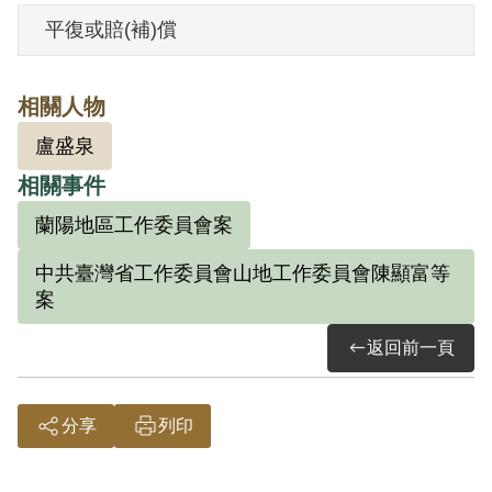
市首先組成「臺灣蓬萊民族自救鬥爭青年
平復或賠(補)償
團同盟」訂立宣言，以民族「自覺」、
「自治」、「自衛」為標榜，預備於匪幫
相關人物
攻臺時為內應，臺北師範學校方面由其與
盧盛泉
趙巨德共同負責，決定分頭進行徵收山地
相關事件
青年工作，並在臺北師範學校中曾以不滿
現實，反對政府，強化團結自救等論調，
蘭陽地區工作委員會案
煽惑李訓德、程登山等參加組織。1952年9
中共臺灣省工作委員會山地工作委員會陳顯富等
月8日被羈押。1954年經臺灣省保安司令部
案
以《懲治叛亂條例》第2條第1項「意圖以
返回前一頁
非法之方法顛覆政府而著手實行」判處有
期徒刑15年。1967年9月7日刑滿開釋。
分享
列印
其家屬於2002年4月向補償基金會提出申