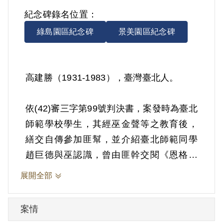
紀念碑錄名位置：
綠島園區紀念碑
景美園區紀念碑
高建勝（1931-1983），臺灣臺北人。
依(42)審三字第99號判決書，案發時為臺北
師範學校學生，其經巫金聲等之教育後，
繕交自傳參加匪幫，並介紹臺北師範同學
趙巨德與巫認識，曾由匪幹交閱《恩格斯
社會主義發展史》、《光明報》等。其與
展開全部
趙局德等由卓中民統一聯絡教育，經常會
晤指示工作，曾以臺灣「解放」後予篷萊
案情
民族實現自治為餌，誘使其等共同在臺北