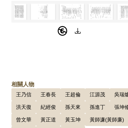
相關人物
王乃信
王春長
王超倫
江源茂
吳瑞
洪天復
紀經俊
孫天來
孫進丁
張坤
曾文華
黃正道
黃玉坤
黃師濂(黃師廉)