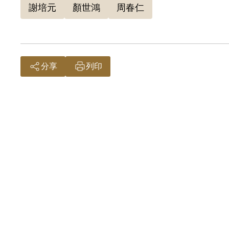
謝培元
顏世鴻
周春仁
分享
列印