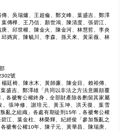
裕傳、吳瑞爐、王超倫、鄭文峰、葉盛吉、鄭澤
、葉傳樺、王乃信、顏世鴻、陳清度、張碧江、
瑞庚、邱世權、陳金火、陳金河、林慧哲、李炎
、邱媽寅、陳毓川、李森、孫天來、黃采薇、林
部
302號
、楊廷椅、陳水木、黃師廉、陳金目、賴裕傳、
、葉盛吉、鄭澤雄「共同以非法之方法意圖顛覆
刑，各褫奪公權終身，全部財產除各酌留其家屬
收。張坤修、謝培元、黃玉坤、洪天復、葉雪
叛亂之組織」各處有期徒刑15年，各褫奪公權
張碧江、葉金柱、林榮輝、紀經俊「參加叛亂之
，各褫奪公權10年。陳子元、黃華昌、陳瑞庚、