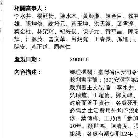
相關當事人：
李水井、楊廷椅、陳水木、黃師廉、陳金目、賴
雄、張坤修、謝培元、黃玉坤、洪天復、葉雪淳
葉金柱、林榮輝、紀經俊、陳子元、黃華昌、陳
輝、江源茂、曾文華、呂錫寬、王春長、孫進丁
賜安、黃正道、周春仁
Next
產製日期：
390916
內容描述：
審理機關：臺灣省保安司令
裁判書字號：(39)安潔字第2
裁判書主文/要旨：李水井
吳瑞爐、王超倫、鄭文峰
政府而著手實行」各處死
必需之生活費用外均予沒
淳、葉傳樺、王乃信「參加
10年。顏世鴻、陳清度、
組織」各處有期徒刑12年