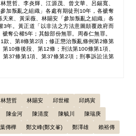
、林慧哲、李炎輝、江源茂、曾文華、呂錫寬、
參加叛亂之組織」各處有期徒刑10年，各褫奪
孫天來、黃采薇、林賜安「參加叛亂之組織」各
權3年。黃正道「以非法之方法意圖顛覆政府而
，褫奪公權5年；其餘部份無罪。周春仁無罪。
1款、第8條第2項；修正懲治叛亂條例第2條第
、第10條後段、第12條；刑法第100條第1項、
、第37條第1項、第37條第2項；刑事訴訟法第
林慧哲
林賜安
邱世權
邱媽寅
陳金河
陳清度
陳毓川
陳瑞庚
葉傳樺
鄭文峰(鄭文峯)
鄭澤雄
賴裕傳