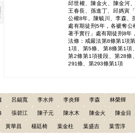
邱世權、陳金火、陳金河
王春長、孫進丁、邱媽寅「
公權8年。陳毓川、李森、
處有期徒刑5年，各褫奪公
著手實行」處有期徒刑8年
法條：戒嚴法第8條第1項第
1項、第5條、第8條第1項
第2條第1項後段、第28條
291條、第293條第1項
爐
呂錫寬
李水井
李炎輝
李森
林榮輝
修
張碧江
陳子元
陳水木
陳金火
陳金目
黃華昌
楊廷椅
葉金柱
葉盛吉
葉雪淳