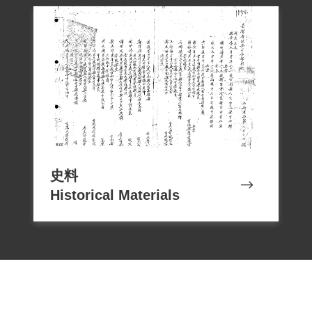
史料
Historical Materials