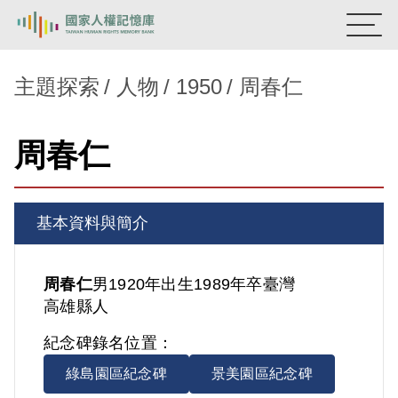
:::
國家人權記憶庫
主題探索
人物
1950
周春仁
熱門關鍵字：
陳孟和
李舜治
鹿窟事件
安康接待室
周春仁
新生訓導處
蛋殼畫
送物單
主題探索
基本資料與簡介
背景知識
關於我們
周春仁
男
1920年出生
1989年卒
臺灣
高雄縣人
意見信箱
紀念碑錄名位置：
綠島園區紀念碑
景美園區紀念碑