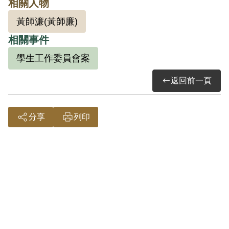
相關人物
押期間，應認符合《戒嚴時期不當叛亂暨
黃師濂(黃師廉)
匪諜審判案件補償條例》第15條之1第3款
相關事件
限制人身自由之規定，故予以補償。
學生工作委員會案
返回前一頁
分享
列印