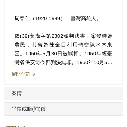
周春仁（1920-1989），臺灣高雄人。
依(39)安潔字第2302號判決書，案發時為
農民，其曾為陳金目利用轉交陳水木來
函。1950年5月30日被羈押。1950年經臺
灣省保安司令部判決無罪。1950年10月5日
開釋。
展開全部
其家屬於2003年4月向補償基金會提出申
案情
請，2003年11月經第3屆第6次臨時董事會
審核通過予以補償。補償理由為原判決認
平復或賠(補)償
定周春仁君參加叛亂組織尚乏積極事證足
資證明，應諭知無罪，其判決無罪前之屬