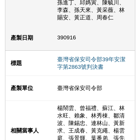
孫進丁、邱媽寅、陳毓川、
李森、孫天來、黃采薇、林
賜安、黃正道、周春仁
390916
臺灣省保安司令部39年安潔
字第2863號判決書
臺灣省保安司令部
楊鬧雲、曾福禮、蘇江、林
水旺、賴象、林秀棟、鄒清
波、陳錫忠、連林山、黃新
求、王成春、黃克繩、楊雲
庭、張景輝、葉番弟、張先