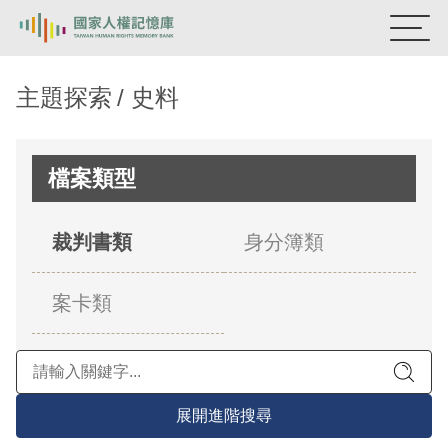
:::
國家人權記憶庫
主題探索
史料
熱門關鍵字：
陳孟和
李舜治
鹿窟事件
安康接待室
新生訓導處
蛋殼畫
送物單
檔案類型
主題探索
裁判書類
身分簿類
背景知識
案卡類
關於我們
意見信箱
展開進階搜尋