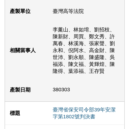
臺灣高等法院
李薰山、林如堉、劉招枝、
陳新財、周買、鄭文秀、許
萬春、林溪海、張家聲、劉
永和、倪阿水、高金財、陳
世沛、劉永順、陳盛隆、吳
福添、陳文福、黃輝煌、陳
隆得、葉添福、王存賢
380303
臺灣省保安司令部39年安潔
字第1802號判決書