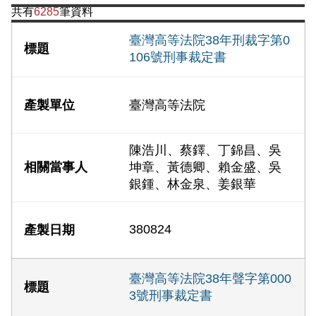
共有
6285
筆資料
臺灣高等法院38年刑裁字第0
106號刑事裁定書
臺灣高等法院
陳浩川、蔡鐸、丁錦昌、吳
坤章、黃德卿、賴金盛、吳
銀鍾、林金泉、姜銀華
380824
臺灣高等法院38年聲字第000
3號刑事裁定書