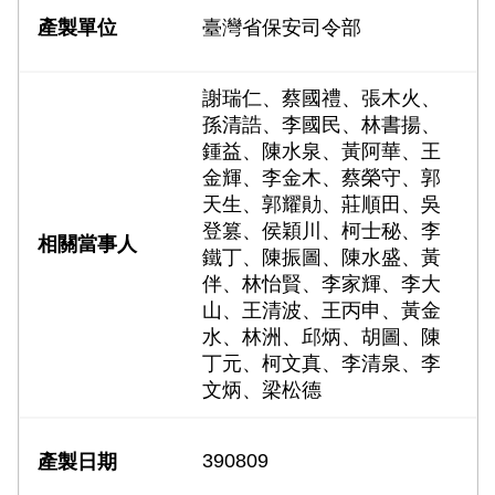
臺灣省保安司令部
謝瑞仁、蔡國禮、張木火、
孫清誥、李國民、林書揚、
鍾益、陳水泉、黃阿華、王
金輝、李金木、蔡榮守、郭
天生、郭耀勛、莊順田、吳
登篡、侯穎川、柯士秘、李
鐵丁、陳振圖、陳水盛、黃
伴、林怡賢、李家輝、李大
山、王清波、王丙申、黃金
水、林洲、邱炳、胡圖、陳
丁元、柯文真、李清泉、李
文炳、梁松德
390809