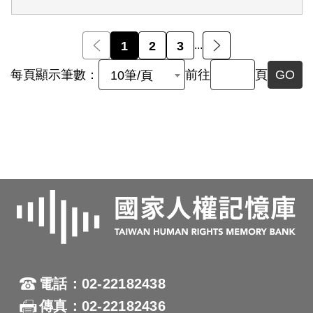
前一頁
1
2
3
...
後一頁
每頁顯示筆數：
前往
頁
GO
10筆/頁
電話：02-22182438
傳真：02-22182436