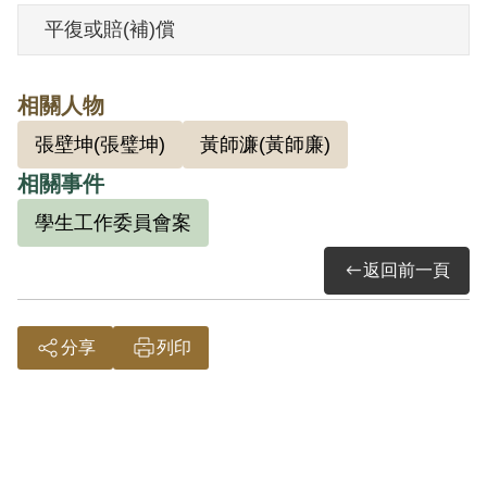
其家屬於1999年11月向補償基金會提出申
平復或賠(補)償
請，2001年5月經第2屆第8次臨時董事會審
核通過予以補償。其家屬於2001年8月向再
相關人物
次提出申請，2001年10月經第2屆第11次
張壁坤(張璧坤)
黃師濂(黃師廉)
董監事會審核通過予以補償。補償理由為
相關事件
原判決認定其與陳瑞庚、孫進丁等3人參加
叛亂組織，僅有各該被告之自白為據。惟
學生工作委員會案
原判決對民主同盟、自治同盟、愛國青年
返回前一頁
會等組織之性質與目的均未詳予查證敘
明，此外無其他具體佐證，故認本案非有
分享
列印
實據。
2018年10月經促轉會公告撤銷判決處分。