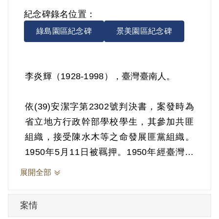
紀念碑錄名位置：
綠島園區紀念碑
景美園區紀念碑
李炎輝（1928-1998），臺灣臺南人。
依(39)安潔字第2302號判決書，案發時為
省立地方行政幹部學校學生，其參加共匪
組織，接受陳水木等之命發展匪黨組織。
1950年5月11日被羈押。1950年經臺灣省
保安司令部以《懲治叛亂條例》第5條「參
展開全部
加叛亂之組織」判處有期徒刑10年。1960
年5月10日刑滿開釋。
案情