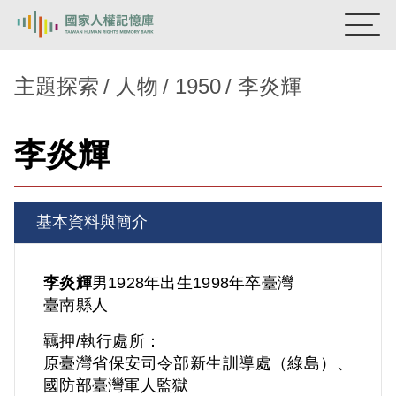
:::
國家人權記憶庫
主題探索
人物
1950
李炎輝
熱門關鍵字：
陳孟和
李舜治
鹿窟事件
安康接待室
李炎輝
新生訓導處
蛋殼畫
送物單
主題探索
基本資料與簡介
背景知識
關於我們
李炎輝
男
1928年出生
1998年卒
臺灣
臺南縣人
意見信箱
羈押/執行處所：
原臺灣省保安司令部新生訓導處（綠島）、
國防部臺灣軍人監獄