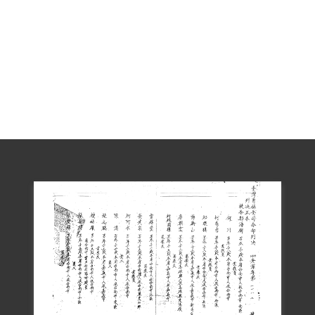
著手實行」判處死刑，同年6月17日與同案
何川、何阿水、何秀吉、黃武宗，以及臺
南工學院案唐朝雲、曾錦堂、邱焜棋、梅
衡山共十人，被槍決於馬場町。
鄭海樹被槍決時，成婚不及一年，未有子
嗣。1999年其兄鄭仙池向補償基金會申請
補償，經2000年8月4日第二屆第九次會議
通過，予以補償。2018年10月4日，促轉會
撤銷其有罪判決公告。