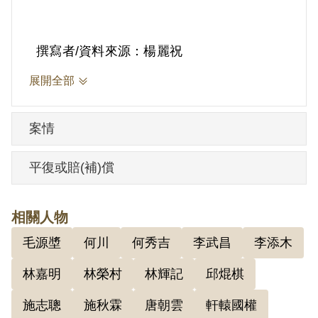
鄭家祖先來自澎湖，日治後定居臺南，戰
撰寫者/資料來源：楊麗祝
後其父鄭葉，經營雜貨生意有成，與妻育
展開全部
有子女多人，夫妻相當重視子女教育，鄭
海樹在家中排行三男。就讀臺南二中、臺
案情
南高等工業學校，1942年畢業。曾赴日留
學，戰後返臺。
平復或賠(補)償
相關人物
毛源墏
何川
何秀吉
李武昌
李添木
第二次世界大戰結束後，國共內戰再起，
臺灣由國民黨政府接收，而中國共產黨也
林嘉明
林榮村
林輝記
邱焜棋
來臺發展，成立臺灣省工作委員會，醫師
施志聰
施秋霖
唐朝雲
軒轅國權
郭琇琮是工委會早期的成員。二二八事件