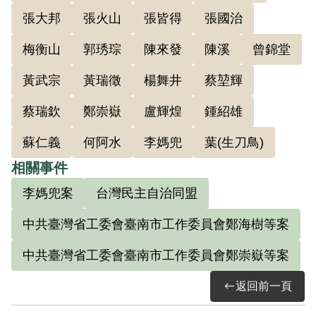
張大邦
張火山
張皆得
張國治
後，不少知識份子對國民黨政府感到失
望，轉而投向共產黨，省工委會快速膨
梅衡山
郭琇琮
陳來發
陳溪
曾錦堂
脹，地下黨成員擴張快速。共黨地下刊物
黃武宗
黃瑞徵
楊舞井
蔡堃輝
《光明報》被破獲後，加上省工委會最高
領導人蔡孝乾被捕、自新，情治單位不僅
蔡瑞欽
鄭崇嶽
盧輝煌
鍾紹雄
循線逮捕，為擴大打擊面，只要認定與地
蘇仁義
何阿水
李媽兜
葉(生刀鳥)
下黨、相關人士牽連者，均被波及。
相關事件
李媽兜案
台灣民主自治同盟
中共臺灣省工委會臺南市工作委員會鄭海樹等案
據官方資料載，臺南工業職業學校教師何
中共臺灣省工委會臺南市工作委員會鄭崇嶽等案
川，1947年5月即由醫師郭琇琮介紹加入共
黨組織，之後吸收鄭海樹、何秀吉，成立
返回前一頁
臺南巿工作委員會。此委員會由鄭海樹任