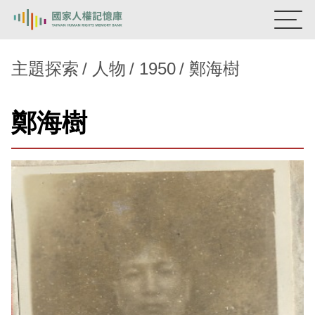
:::
國家人權記憶庫
主題探索
人物
1950
鄭海樹
熱門關鍵字：
陳孟和
李舜治
鹿窟事件
安康接待室
鄭海樹
新生訓導處
蛋殼畫
送物單
主題探索
背景知識
關於我們
意見信箱