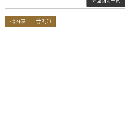
返回前一頁
件紀念宣言等，鼓動學生、工人等保護學
校、工廠，以便共產黨來臺接收。
1951年6月6日何川遭判處死刑，同年6月
分享
列印
17日與同案鄭海樹、何阿水、何秀吉、黃
武宗與臺南工學院案唐朝雲、曾錦堂、邱
焜棋、梅衡山共十人，被槍決於馬場町。
二次大戰結束後，國共內戰再起，臺灣由
國民黨政府接收，而中國共產黨也來臺發
展，成立臺灣省工作委員會，醫師郭琇琮
是工委會早期的成員。二二八事件後，不
少知識份子對國民黨政府感到失望，轉而
投向共產黨，省工委會快速膨脹，地下黨
成員擴張快速。何川與弟弟何阿水及堂哥
何秀吉都加入了工委會下的臺南市工委
會。1948年至1949年，臺南市工委會從臺