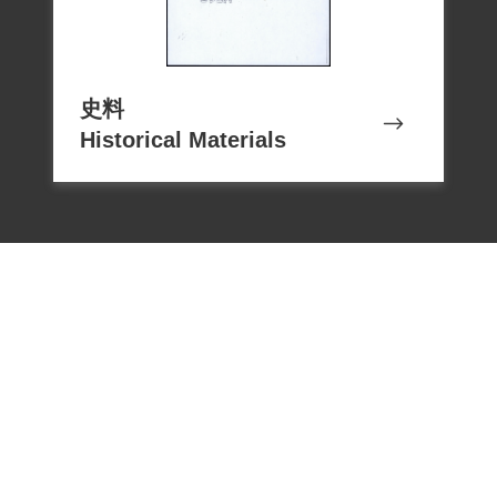
紅後進入永豐餘紙廠工作，現已退休。何
川之絕命詩在事隔多年後，由其獄友江槐
邨口述，並由同為難友的張大邦謄寫，現
史料
由何川家人珍蔵。
Historical Materials
何陳素秋、何穎紅於2000年4月5日代表何
川向補償基金會提出補償申請，2001年9月
1日經第二屆第十次董監事會審核通過予以
補償。2018年10月4日經促轉會公告撤銷判
決處分。
電話：02-22182438