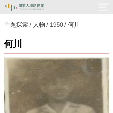
:::
國家人權記憶庫
主題探索
人物
1950
何川
熱門關鍵字：
陳孟和
李舜治
鹿窟事件
安康接待室
何川
新生訓導處
蛋殼畫
送物單
主題探索
背景知識
關於我們
意見信箱