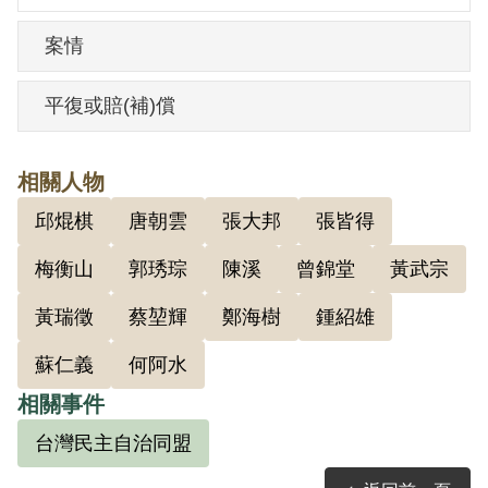
陳素秋結婚。
案情
1950年，何川於臺南工業職業學校任
教期間被捕，1951年3月10月判決。據官方
平復或賠(補)償
的判決書，何川在1947年5月即由醫師郭琇
琮介紹加入中國共產黨，之後吸收鄭海
相關人物
樹、何秀吉（堂哥）加入該組織，並加入
邱焜棋
唐朝雲
張大邦
張皆得
臺南巿工作委員會，由鄭任書記，何川任
組織，何秀吉任宣傳，分別吸收知識份子
梅衡山
郭琇琮
陳溪
曾錦堂
黃武宗
與青年學生入黨，其中臺南工學院學生15
黃瑞徵
蔡堃輝
鄭海樹
鍾紹雄
人，及臺南工職學生蔡堃輝等，並密設各
蘇仁義
何阿水
校支部，由邱焜棋等聯絡。何川等又個別
吸收呂水閣、張大邦、何阿水（弟弟）等
相關事件
11人加入該組織。並刺探軍情、散發共產
台灣民主自治同盟
黨臺灣民主自治同盟宣傳書刊，二二八事