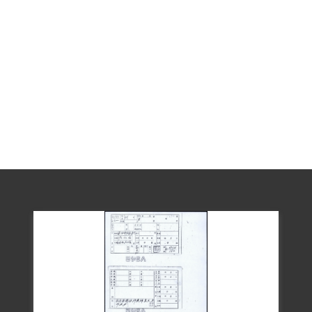
南工業職業學校發展到臺南工學院內部。
1949年8月基隆光明報事件爆發後，共黨組
織被破獲，省工委最高領導人蔡孝乾被捕
後，相關組織人物一一曝光，政府於全臺
大事搜捕共黨份子，何川、何秀吉等人皆
遭到逮捕。臺南巿工委會一案中雖有人係
共黨幹部，但羅織甚廣，許多教員、學生
及無辜民眾、農民都受到牽累。安平何家
中3人同日被槍決外，何秀吉之妹夫黃瑞徵
亦涉入。案發時黃與何川同為臺南工職教
員，以被吸收入黨從事叛亂工作，判刑12
年褫奪公權4年。黃出獄後進入永豐餘臺南
廠任會計，於2000年亡故。
何川身後留下妻子與一子，其子何穎