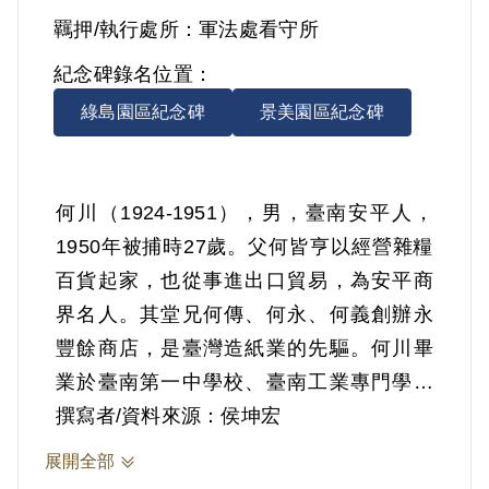
羈押/執行處所：
軍法處看守所
紀念碑錄名位置：
綠島園區紀念碑
景美園區紀念碑
何川（1924-1951），男，臺南安平人，
1950年被捕時27歲。父何皆亨以經營雜糧
百貨起家，也從事進出口貿易，為安平商
界名人。其堂兄何傳、何永、何義創辦永
豐餘商店，是臺灣造紙業的先驅。何川畢
業於臺南第一中學校、臺南工業專門學校
（現國立成功大學）。畢業後在臺北巿公
撰寫者/資料來源：侯坤宏
車處工務課任職。二二八事件後返臺南，
展開全部
於臺南工業職業學校任校，這期間與妻子