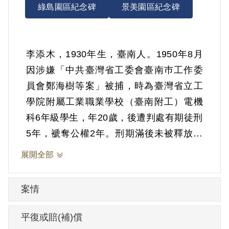
綠島園區紀念碑
景美園區紀念碑
李添木，1930年生，臺南人。1950年8月
因涉嫌「中共臺灣省工委會臺南巿工作委
員會鄭海樹等案」被捕，時為臺灣省立工
學院附屬工業職業學校（臺南附工）電機
科6年級學生，年20歲，後遭判處有期徒刑
5年，褫奪公權2年。刑期滿後未被釋放，
另處以感化教育，1956年開釋。
展開全部
依官方檔案，何川於1947年因郭琇琮介紹
案情
加入共黨組織，至臺灣省立臺南工業職業
學校（臺南工業學校）任教後，與同事鄭
平復或賠(補)償
海樹、何秀吉等密設「臺南市工作委員