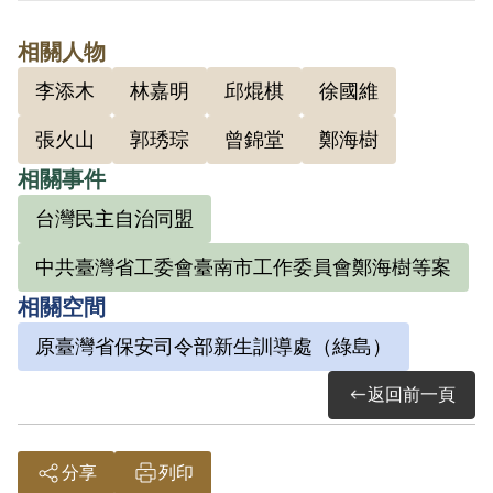
會」，吸收教員、學生、工人等加入，委
相關人物
員會下有臺南工學院（臺灣省立工學院）
李添木
林嘉明
邱焜棋
徐國維
總支部，下面分學生支部、教員小組；臺
南工學院附屬工業學校支部、臺南工業學
張火山
郭琇琮
曾錦堂
鄭海樹
校支部、長榮中學支部、國校教員小組及
相關事件
白河小組，兩個街頭小組以及一些個別的
台灣民主自治同盟
關係與小組。他們刺探國軍情形，利用機
中共臺灣省工委會臺南市工作委員會鄭海樹等案
會散發「臺灣民主自治同盟」宣傳書刊，
相關空間
暨《二二八事變紀念宣言》，號召學生、
工人保護學校、工廠，以備共黨來臺接
原臺灣省保安司令部新生訓導處（綠島）
收。
返回前一頁
李添木時為臺南工學院附屬工業學校支部
分享
列印
的成員，檔案中支部負責人為機械科的曾