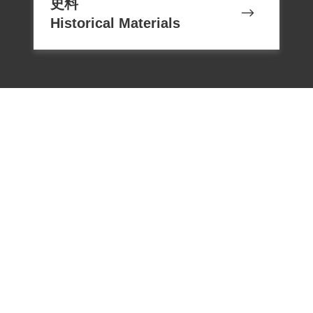
史料
未能完成電機科學業的李添木，出獄後和
Historical Materials
多數政治犯相同，不易找到正職工作，只
能以打零工為生，所幸有修理電器的專
長，才能成家立業。1999年5月5日李添木
向補償基金會提出申請，2001年5月19日經
第二屆第七次臨時董事會審核通過予以補
償。補償理由為原判決認定李添木參加叛
亂之組織，係以其在國防部保密局之自
白，及同案被告鄭海樹等之供證為據，惟
李君於審判中否認。且「臺南市工作委員
會」之組織性質、目的為何？原判決均未
電話：02-22182438
詳予查證敘明，此外復無其他具體佐證，
傳真：02-22182436
故應認本案非有實據。至於因實施感化教
Email：memoryservice@nhrm.gov.t
育失去人身自由的339天，經本人申請，臺
w