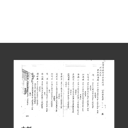
五條「參加叛亂之組織」，然考量其「均
年輕無識，於參加外圍組織為時甚暫，且
未為其工作，衡情可憫，依法各酌減其
刑，以勵自新」，判處有期徒刑5年，褫奪
公權2年。1951年6月15日經國防部（40）
則副字第907號代電核定。李添木判決後先
被送至國防部臺灣軍人監獄，1951年9月23
日送綠島新生訓導處接受感訓，1955年8月
17日刑期結束，但未被開釋，續以思想未
改正為由，依《戡亂時期預防匪諜再犯管
訓辦法》，移送勞動教育場所實施感化教
育，後因被認定思想已改正，且保安司令
部籌設之小琉球生產勞動教育場所未修理
完成而未移送。1956年7月21日出獄。