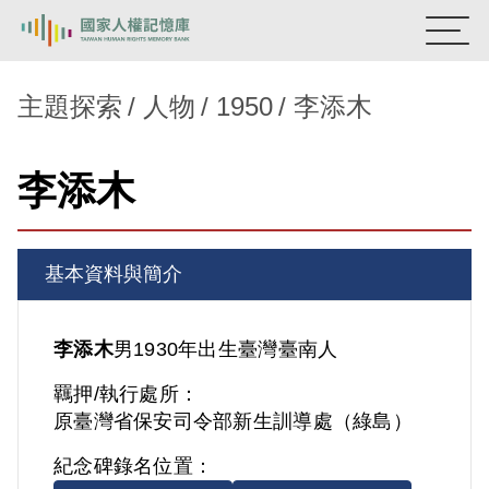
:::
國家人權記憶庫
主題探索
人物
1950
李添木
熱門關鍵字：
陳孟和
李舜治
鹿窟事件
安康接待室
李添木
新生訓導處
蛋殼畫
送物單
主題探索
基本資料與簡介
背景知識
關於我們
李添木
男
1930年出生
臺灣
臺南人
羈押/執行處所：
意見信箱
原臺灣省保安司令部新生訓導處（綠島）
紀念碑錄名位置：